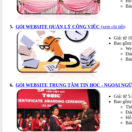
Hỗ 
Bảo
5.
GÓI WEBSITE QUẢN LÝ CÔNG VIỆC
(xem chi tiết)
Giá: từ 1
Bao gồm:
Web
Đào
Bảo
6.
GÓI WEBSITE TRUNG TÂM TIN HỌC - NGOẠI NG
Giá: từ 5
Bao gồm:
Thi
Đào
Hỗ 
Bảo