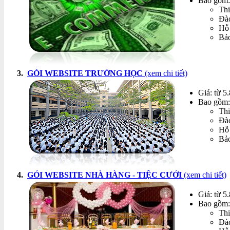
Bao gồm:
Thi
Đào
Hỗ 
Bảo
3.
GÓI WEBSITE TRƯỜNG HỌC
(xem chi tiết)
Giá: từ 5
Bao gồm:
Thi
Đào
Hỗ 
Bảo
4.
GÓI WEBSITE NHÀ HÀNG - TIỆC CƯỚI
(xem chi tiết)
Giá: từ 5
Bao gồm:
Thi
Đào