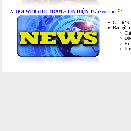
7.
GÓI WEBSITE TRANG TIN ĐIỆN TỬ
(xem chi tiết)
Giá: từ 9
Bao gồm:
Thi
Đào
Hỗ 
Bảo