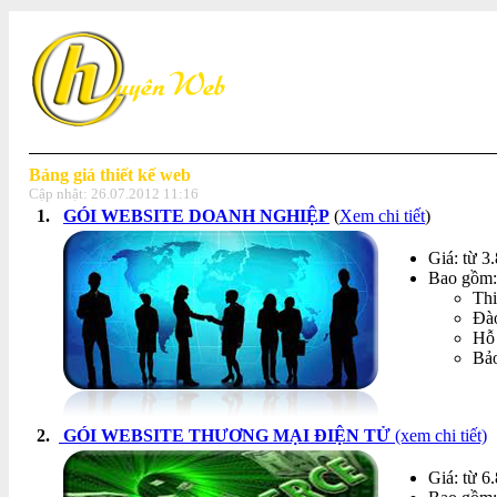
Bảng giá thiết kế web
Cập nhật:
26.07.2012 11:16
1.
GÓI WEBSITE DOANH NGHIỆP
(
Xem chi tiết
)
Giá: từ 3
Bao gồm:
Thi
Đào
Hỗ 
Bảo
2.
GÓI WEBSITE THƯƠNG MẠI ĐIỆN TỬ
(xem chi tiết)
Giá: từ 6