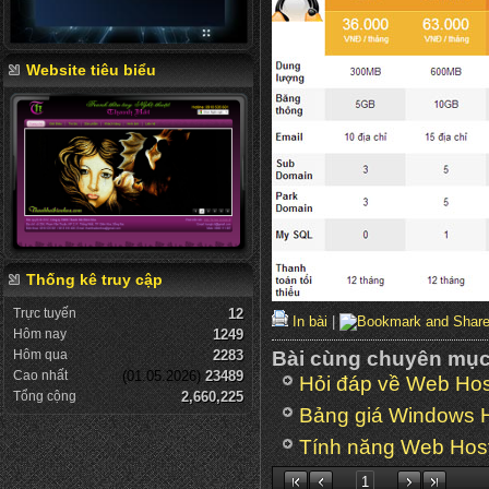
Website tiêu biểu
Thống kê truy cập
Trực tuyến
12
In bài
|
Hôm nay
1249
Hôm qua
2283
Bài cùng chuyên mụ
Cao nhất
(01.05.2026)
23489
Hỏi đáp về Web Hos
Tổng cộng
2,660,225
Bảng giá Windows H
Tính năng Web Hos
1