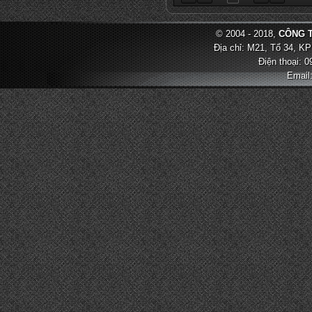
© 2004 - 2018,
CÔNG T
Địa chỉ: M21, Tổ 34, KP
Điện thoại: 
Email