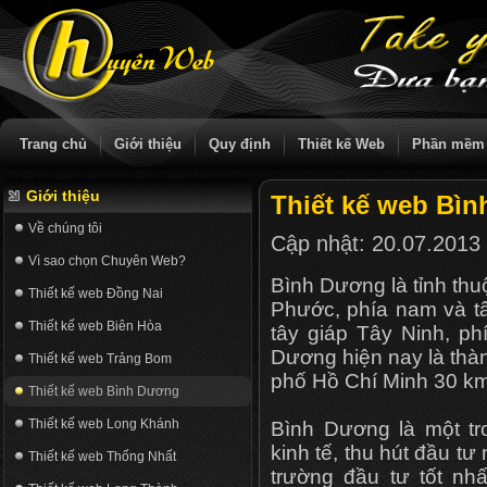
Trang chủ
Giới thiệu
Quy định
Thiết kế Web
Phần mềm
Giới thiệu
Thiết kế web Bì
Về chúng tôi
Cập nhật:
20.07.2013
Vì sao chọn Chuyên Web?
Bình Dương là tỉnh th
Thiết kế web Đồng Nai
Phước, phía nam và t
Thiết kế web Biên Hòa
tây giáp Tây Ninh, ph
Dương hiện nay là thà
Thiết kế web Trảng Bom
phố Hồ Chí Minh 30 km
Thiết kế web Bình Dương
Thiết kế web Long Khánh
Bình Dương là một t
kinh tế, thu hút đầu tư
Thiết kế web Thống Nhất
trường đầu tư tốt nhấ