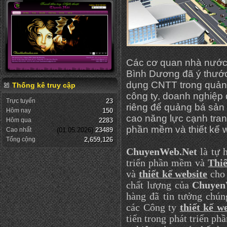
Các cơ quan nhà nước,
Bình Dương đã ý thước
dụng CNTT trong quản 
Thống kê truy cập
công ty, doanh nghiệp
Trực tuyến
23
riêng để quảng bá sả
Hôm nay
150
cao năng lực cạnh tra
Hôm qua
2283
phần mềm và thiết kế
Cao nhất
(01.05.2026)
23489
Tổng cộng
2,659,126
ChuyenWeb.Net
là tự 
triển phần mềm và
Thiế
và
thiết kế website
cho
chất lượng của
Chuyen
hàng đã tin tưởng chúng
các Công ty
thiết kế w
tiến trong phát triển p