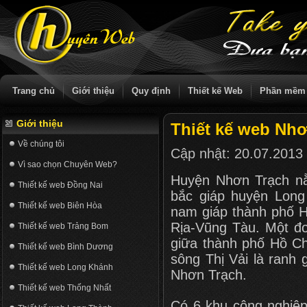
Trang chủ
Giới thiệu
Quy định
Thiết kế Web
Phần mềm
Giới thiệu
Thiết kế web Nh
Về chúng tôi
Cập nhật:
20.07.2013
Vì sao chọn Chuyên Web?
Huyện Nhơn Trạch nằ
Thiết kế web Đồng Nai
bắc giáp huyện Long 
Thiết kế web Biên Hòa
nam giáp thành phố H
Rịa-Vũng Tàu. Một đo
Thiết kế web Trảng Bom
giữa thành phố Hồ C
Thiết kế web Bình Dương
sông Thị Vải là ranh 
Thiết kế web Long Khánh
Nhơn Trạch.
Thiết kế web Thống Nhất
Có 6 khu công nghiệ