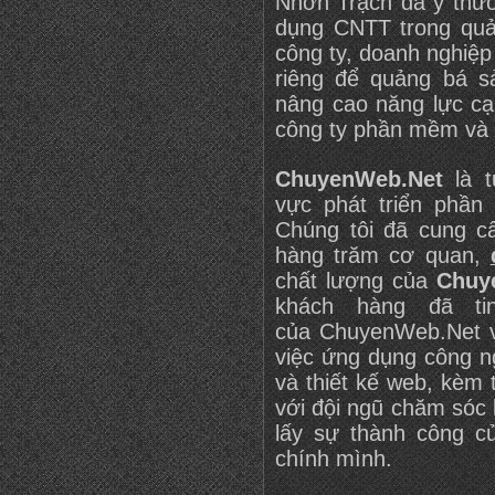
Nhơn Trạch đã ý thướ
dụng CNTT trong quản
công ty, doanh nghiệ
riêng để quảng bá 
nâng cao năng lực cạ
công ty phần mềm và 
ChuyenWeb.Net
là t
vực phát triển phầ
Chúng tôi đã cung 
hàng trăm cơ quan,
chất lượng của
Chuy
khách hàng đã ti
của
ChuyenWeb.Net
v
việc ứng dụng công n
và thiết kế web, kèm 
với đội ngũ chăm sóc
lấy sự thành công c
chính mình.