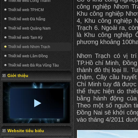
Thiết kế web Long Thành
công nghiệp Nhơn Tr
Thiết kế web TP.HCM
Khu công nghiệp Nhơ
Thiết kế web Đà Nẵng
4, Khu công nghiệp 
Trạch 6. Ngoài ra, cò
Thiết kế web Quảng Nam
là Khu công nghiệp 
Thiết kế web Tam Kỳ
phương khoảng 100ha
Thiết kế web Nhơn Trạch
Nhơn Trạch có vị trí
Thiết kế web Lâm Đồng
TP.Hồ chí Minh, Đồng
Thiết kế web Bà Rịa Vũng Tàu
thành đô thị loại II. T
Giới thiệu
chậm, Cây cầu huyết
Chí Minh tuy đã được
thể thực hiện do thi
bằng hành động của 
Theo một số nguồn ti
Đồng Nai sẽ khởi côn
vào tháng 4/2011 dướ
Website tiêu biểu