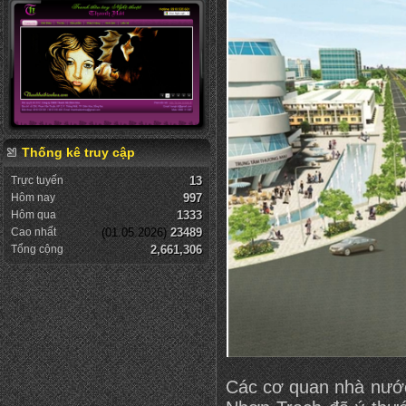
Thống kê truy cập
Trực tuyến
13
Hôm nay
997
Hôm qua
1333
Cao nhất
(01.05.2026)
23489
Tổng cộng
2,661,306
Các cơ quan nhà nước