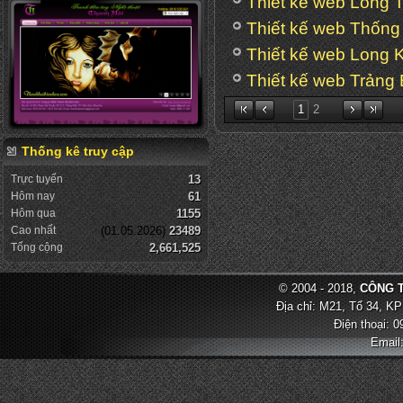
Thiết kế web Long 
Thiết kế web Thống
Thiết kế web Long 
Thiết kế web Trảng
1
2
Thống kê truy cập
Trực tuyến
13
Hôm nay
61
Hôm qua
1155
Cao nhất
(01.05.2026)
23489
Tổng cộng
2,661,525
© 2004 - 2018,
CÔNG T
Địa chỉ: M21, Tổ 34, KP
Điện thoại: 
Email