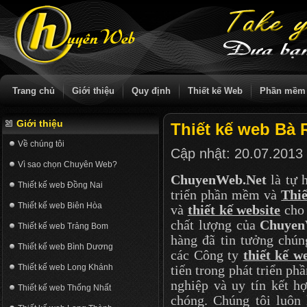
Trang chủ
Giới thiệu
Quy định
Thiết kế Web
Phần mềm
Giới thiệu
Thiết kế web Bà 
Về chúng tôi
Cập nhật:
20.07.2013
Vì sao chọn Chuyên Web?
ChuyenWeb.Net
là tự 
Thiết kế web Đồng Nai
triển phần mềm và
Thiế
Thiết kế web Biên Hòa
và
thiết kế website
cho 
chất lượng của
Chuyen
Thiết kế web Trảng Bom
hàng đã tin tưởng chún
Thiết kế web Bình Dương
các Công ty
thiết kế w
Thiết kế web Long Khánh
tiến trong phát triển p
nghiệp và uy tín kết 
Thiết kế web Thống Nhất
chóng. Chúng tôi luôn