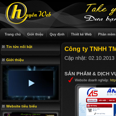
Trang chủ
Giới thiệu
Quy định
Thiết kế Web
Phần mềm
Tin tức nổi bật
Công ty TNHH TM
Cập nhật:
02.10.2013
Giới thiệu
SẢN PHẨM & DỊCH 
Website doanh nghiệp:
htt
Website tiêu biểu