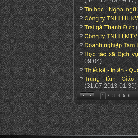
(02.10.2013 09:17)
Tin học - Ngoại ngữ
Công ty TNHH IL 
Trại gà Thanh Đức
Công ty TNHH MTV 
Doanh nghiệp Tam 
Hợp tác xã Dịch v
09:04)
Thiết kế - In ấn - Q
Trung tâm Giáo
(31.07.2013 01:39)
1
2
3
4
5
6