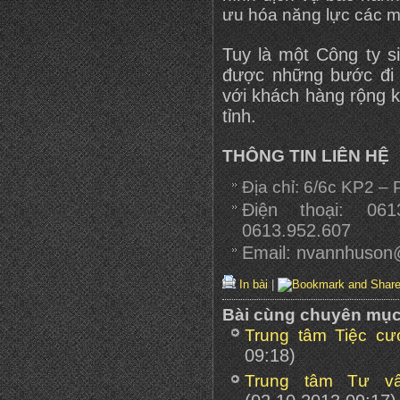
ưu hóa năng lực các má
Tuy là một Công ty 
được những bước đi 
với khách hàng rộng k
tỉnh.
THÔNG TIN LIÊN HỆ
Địa chỉ: 6/6c KP2 –
Điện thoại: 061
0613.952.607
Email: nvannhuso
In bài
|
Bài cùng chuyên mụ
Trung tâm Tiệc cư
09:18)
Trung tâm Tư v