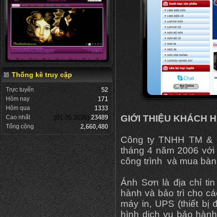
Thống kê truy cập
Trực tuyến
52
Hôm nay
171
Hôm qua
1333
GIỚI THIỆU KHÁCH 
Cao nhất
(01.05.2026)
23489
Tổng cộng
2,660,480
Công ty TNHH TM & D
tháng 4 năm 2006 với 
công trình và mua bàn t
Ánh Sơn là địa chỉ ti
hành và bảo trì cho cá
máy in, UPS (thiết bị đ
hình dịch vụ bảo hành 