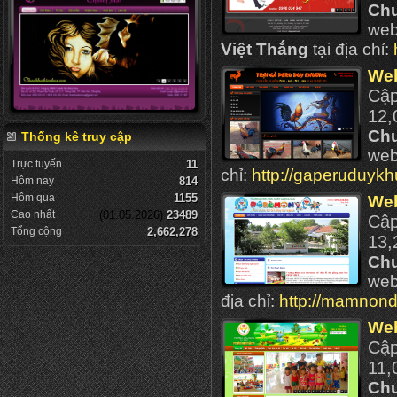
Ch
web
Việt Thắng
tại địa chỉ:
Web
Cậ
12,
Ch
Thống kê truy cập
web
Trực tuyến
11
chỉ:
http://gaperuduyk
Hôm nay
814
Hôm qua
1155
Web
Cao nhất
(01.05.2026)
23489
Cậ
Tổng cộng
2,662,278
13,
Ch
web
địa chỉ:
http://mamnon
We
Cậ
11,
Ch