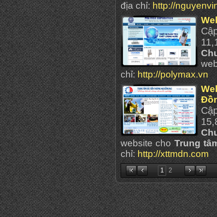
địa chỉ:
http://nguyenvi
Web
Cậ
11,
Ch
web
chỉ:
http://polymax.vn
Web
Đồn
Cậ
15,
Ch
website cho
Trung tâ
chỉ:
http://xttmdn.com
1
2