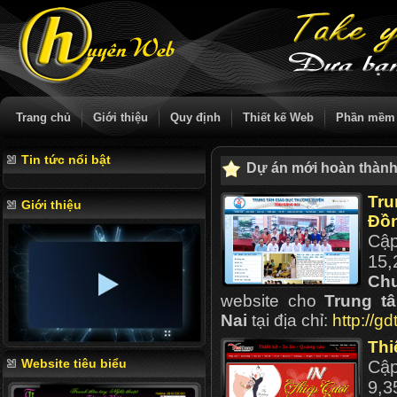
Trang chủ
Giới thiệu
Quy định
Thiết kế Web
Phần mềm
Tin tức nổi bật
Dự án mới hoàn thàn
Tru
Giới thiệu
Đồn
Cậ
15,
Ch
website cho
Trung t
Nai
tại địa chỉ:
http://g
Thi
Website tiêu biểu
Cậ
9,3