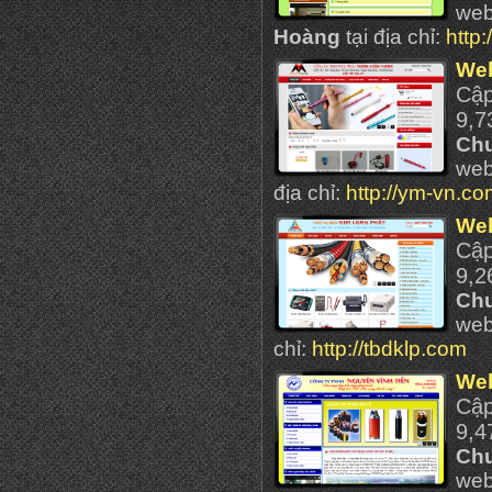
we
Hoàng
tại địa chỉ:
http
Web
Cậ
9,7
Ch
web
địa chỉ:
http://ym-vn.c
Web
Cậ
9,2
Ch
web
chỉ:
http://tbdklp.com
Web
Cậ
9,4
Ch
web