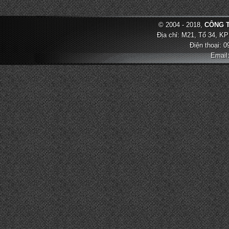
© 2004 - 2018,
CÔNG T
Địa chỉ: M21, Tổ 34, KP
Điện thoại: 
Email