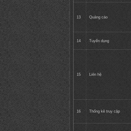
13
Quảng cáo
14
Tuyển dụng
15
Liên hệ
16
Thống kê truy cập