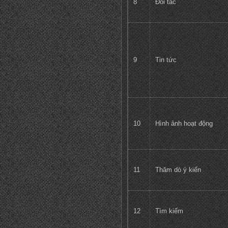
8
Đối tác
9
Tin tức
10
Hình ảnh hoạt động
11
Thăm dò ý kiến
12
Tìm kiếm