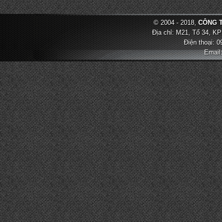
© 2004 - 2018,
CÔNG T
Địa chỉ: M21, Tổ 34, KP
Điện thoại: 
Email