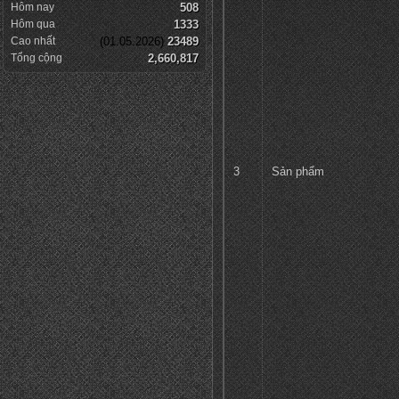
Hôm nay
508
Hôm qua
1333
Cao nhất
(01.05.2026)
23489
Tổng cộng
2,660,817
3
Sản phẩm