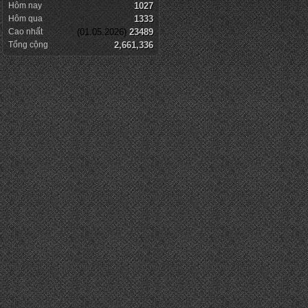
Hôm nay
1027
Hôm qua
1333
Cao nhất
(01.05.2026)
23489
Tổng cộng
2,661,336