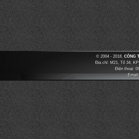
© 2004 - 2018,
CÔNG T
Địa chỉ: M21, Tổ 34, KP
Điện thoại: 
Email