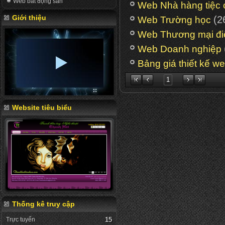
Web bất động sản
Web Nhà hàng tiệc 
Giới thiệu
(2
Web Trường học
Web Thương mại đi
Web Doanh nghiệp
Bảng giá thiết kế w
1
Website tiêu biểu
Thống kê truy cập
Trực tuyến
15