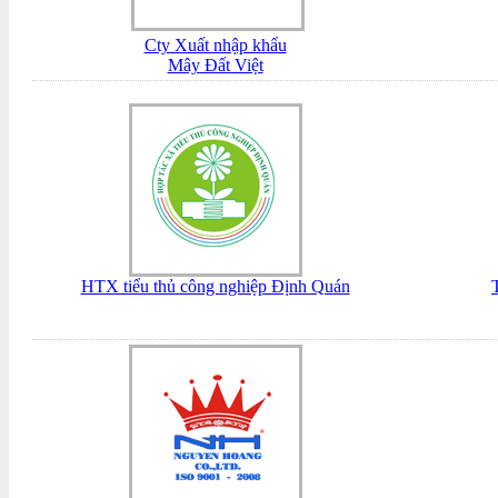
Cty Xuất nhập khẩu
Mây Đất Việt
HTX tiểu thủ công nghiệp Định Quán