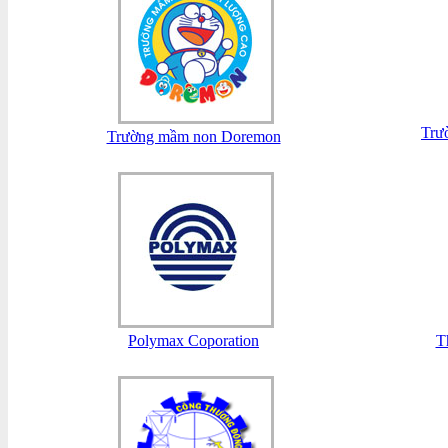
Trư
Trường mầm non Doremon
Polymax Coporation
T