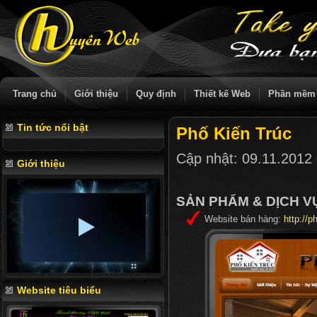
Trang chủ
Giới thiệu
Quy định
Thiết kế Web
Phần mềm
Tin tức nổi bật
Phố Kiến Trúc
Cập nhật:
09.11.2012
Giới thiệu
SẢN PHẨM & DỊCH 
Website bán hàng:
http://p
Website tiêu biểu