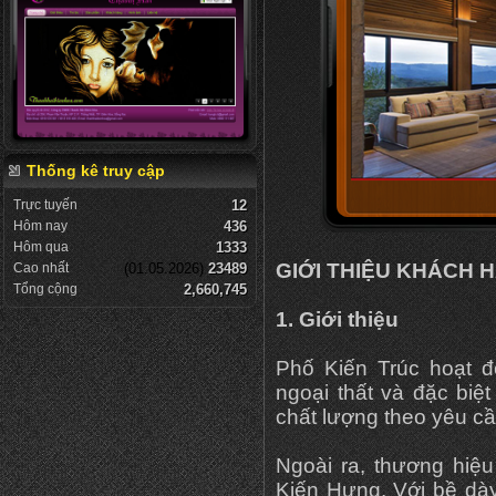
Thống kê truy cập
Trực tuyến
12
Hôm nay
436
Hôm qua
1333
GIỚI THIỆU KHÁCH 
Cao nhất
(01.05.2026)
23489
Tổng cộng
2,660,745
1. Giới thiệu
Phố Kiến Trúc hoạt đô
ngoại thất và đặc biệ
chất lượng theo yêu c
Ngoài ra, thương hiệ
Kiến Hưng. Với bề dày