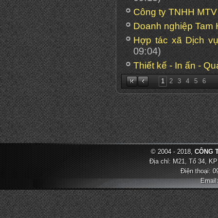
Công ty TNHH MTV 
Doanh nghiệp Tam 
Hợp tác xã Dịch v
09:04)
Thiết kế - In ấn - Q
1
2
3
4
5
6
© 2004 - 2018,
CÔNG T
Địa chỉ: M21, Tổ 34, KP
Điện thoại: 
Email