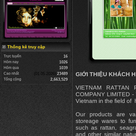
Thống kê truy cập
Trực tuyến
16
Hôm nay
1026
Hôm qua
1039
GIỚI THIỆU KHÁCH 
Cao nhất
(01.05.2026)
23489
Tổng cộng
2,663,529
VIETNAM RATTAN 
COMPANY LIMITED - VI
Vietnam in the field of 
Our products are var
storeage wares to fur
such as rattan, seagr
and other similar natu