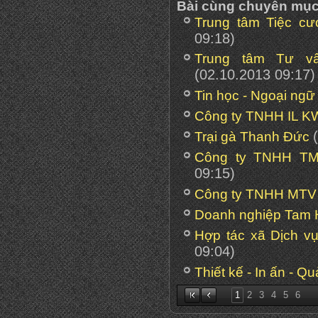
Bài cùng chuyên mụ
Trung tâm Tiệc cư
09:18)
Trung tâm Tư v
(02.10.2013 09:17)
Tin học - Ngoại ngữ
Công ty TNHH IL 
Trại gà Thanh Đức
Công ty TNHH T
09:15)
Công ty TNHH MTV 
Doanh nghiệp Tam 
Hợp tác xã Dịch v
09:04)
Thiết kế - In ấn - Q
1
2
3
4
5
6