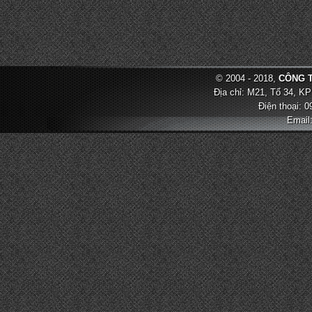
© 2004 - 2018,
CÔNG T
Địa chỉ: M21, Tổ 34, KP
Điện thoại: 
Email