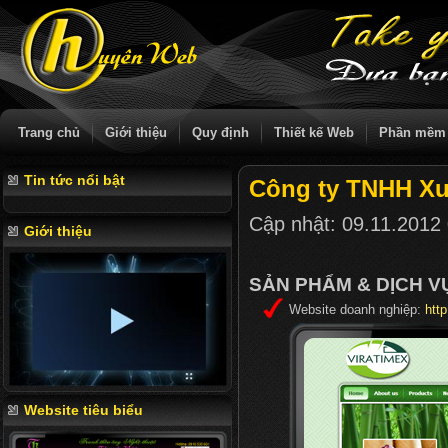
Trang chủ
Giới thiệu
Quy định
Thiết kế Web
Phần mềm
Tin tức nổi bật
Công ty TNHH Xuấ
Cập nhật:
09.11.2012
Giới thiệu
SẢN PHẨM & DỊCH 
Website doanh nghiệp:
htt
Website tiêu biểu