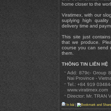
home closer to the worl
Viratimex, with our slo
suplying high quality
delivery time and pay
This site just contai
that we produce. Ple
course you can send 
them.
THÔNG TIN LIÊN HỆ
Add: 879c- Group 8
Nai Province - Viet
Tel.: +84 919 03484
www.viratimex.com
Director: Mr. TRA
In bài
|