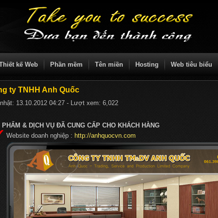
Thiết kế Web
Phần mềm
Tên miền
Hosting
Web tiêu biểu
ng ty TNHH Anh Quốc
nhật:
13.10.2012 04:27
- Lượt xem:
6,022
 PHẨM & DỊCH VỤ ĐÃ CUNG CẤP CHO KHÁCH HÀNG
Website doanh nghiệp :
http://anhquocvn.com