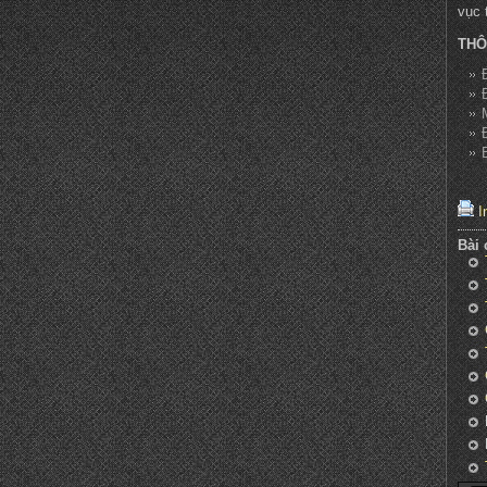
vục 
THÔ
In
Bài