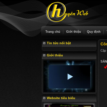
Trang chủ
Giới thiệu
Quy định
Tin tức nổi bật
Cô
Cập 
Giới thiệu
SẢN
Website tiêu biểu