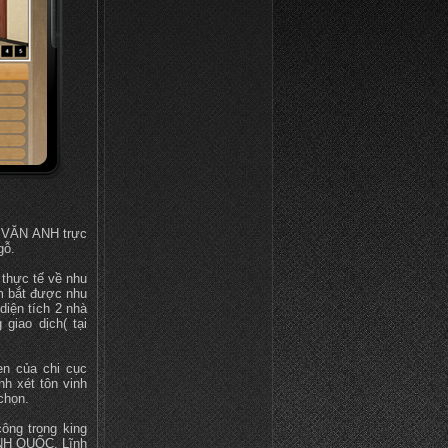
 VĂN ANH trực
gỗ.
thực tế về nhu
m bắt được nhu
iện tích 2 nhà
giao dịch( tại
en của chi cục
h xét tôn vinh
chọn.
ông trong king
ANH QUỐC. Lĩnh