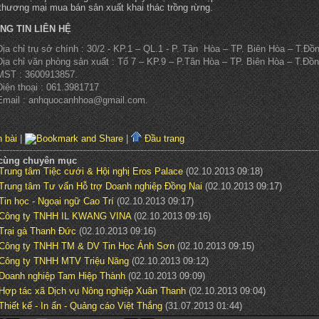
thương mại mua bán sản xuất khai thác trồng rừng.
NG TIN LIÊN HỆ
Địa chỉ trụ sở chính : 30/2 - KP.1 – QL.1 - P. Tân Hòa – TP. Biên Hòa – T.Đồn
Địa chỉ văn phòng sản xuất : Tổ 7 – KP.9 – P.Tân Hòa – TP. Biên Hòa – T.Đồn
MST : 3600913857.
Điện thoại : 061.3981717
Email : anhquocanhhoa@gmail.com.
 bài
|
|
Đầu trang
 cùng chuyên mục
Trung tâm Tiệc cưới & Hội nghị Eros Palace
(02.10.2013 09:18)
Trung tâm Tư vấn Hỗ trợ Doanh nghiệp Đồng Nai
(02.10.2013 09:17)
Tin học - Ngoại ngữ Cao Trí
(02.10.2013 09:17)
Công ty TNHH IL KWANG VINA
(02.10.2013 09:16)
Trại gà Thanh Đức
(02.10.2013 09:16)
Công ty TNHH TM & DV Tin Học Ánh Sơn
(02.10.2013 09:15)
Công ty TNHH MTV Triệu Năng
(02.10.2013 09:12)
Doanh nghiệp Tam Hiệp Thành
(02.10.2013 09:09)
Hợp tác xã Dịch vụ Nông nghiệp Xuân Thanh
(02.10.2013 09:04)
Thiết kế - In ấn - Quảng cáo Việt Thắng
(31.07.2013 01:44)