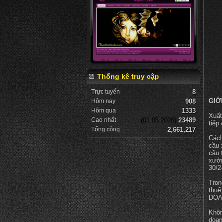
Thống kê truy cập
Trực tuyến
8
GIỚ
Hôm nay
908
Hôm qua
1333
Xuấ
Cao nhất
(01.05.2026)
23489
tiếp
Tổng cộng
2,661,217
Cách
cầu 
cầu 
xưởn
30/2
Tron
thuế
DOA
Khôn
doan