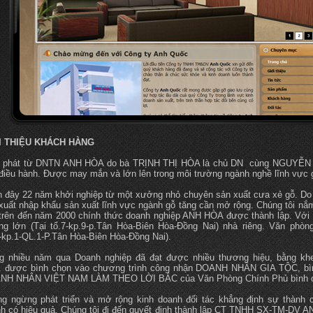
I THIỆU KHÁCH HÀNG
t phát từ DNTN ANH HÒA do bà TRỊNH THỊ HÒA là chủ DN cùng NGUYỄN
 điều hành. Được may mắn và lớn lên trong môi trường ngành nghề lĩnh vực 
 đây 22 năm khởi nghiệp từ một xưởng nhỏ chuyên sản xuất cưa xẻ gỗ. Do 
xuất nhập khẩu sản xuất lĩnh vực ngành gỗ tăng cần mở rộng. Chúng tôi nắ
trên đến năm 2000 chính thức doanh nghiệp ANH HÒA được thành lập. Với d
g lớn (Tại tổ.7-kp.9-p.Tân Hòa-Biên Hòa-Đồng Nai) nhà riêng. Văn phòng 
-kp.1-QL.1-P.Tân Hòa-Biên Hòa-Đồng Nai).
g nhiều năm qua Doanh nghiệp đã đạt được nhiều thương hiệu, bằng kh
. được bình chọn vào chương trình công nhận DOANH NHÂN GIA TỘC, bìn
NH NHÂN VIỆT NAM LÀM THEO LỜI BÁC của Văn Phòng Chính Phủ bình 
g ngừng phát triển và mở rộng kinh doanh đối tác khẳng định sự thành c
h có hiệu quả. Chúng tôi đi đến quyết định thành lập CT TNHH SX-TM-DV 