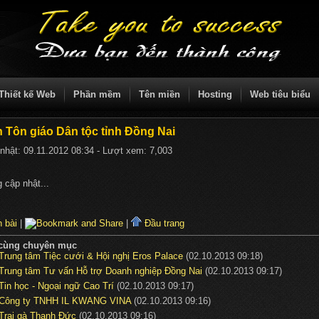
Thiết kế Web
Phần mềm
Tên miền
Hosting
Web tiêu biểu
 Tôn giáo Dân tộc tỉnh Đồng Nai
nhật:
09.11.2012 08:34
- Lượt xem:
7,003
 cập nhật...
 bài
|
|
Đầu trang
 cùng chuyên mục
Trung tâm Tiệc cưới & Hội nghị Eros Palace
(02.10.2013 09:18)
Trung tâm Tư vấn Hỗ trợ Doanh nghiệp Đồng Nai
(02.10.2013 09:17)
Tin học - Ngoại ngữ Cao Trí
(02.10.2013 09:17)
Công ty TNHH IL KWANG VINA
(02.10.2013 09:16)
Trại gà Thanh Đức
(02.10.2013 09:16)