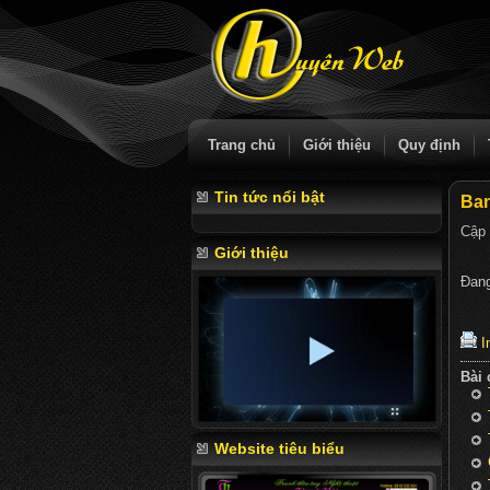
Trang chủ
Giới thiệu
Quy định
Tin tức nổi bật
Ban
Cập 
Giới thiệu
Đang
In
Bài
Website tiêu biểu