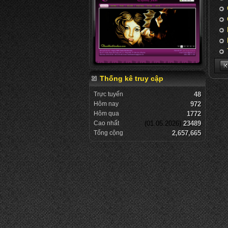
Thống kê truy cập
Trực tuyến
48
Hôm nay
972
Hôm qua
1772
Cao nhất
(01.05.2026)
23489
Tổng cộng
2,657,665