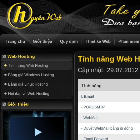
Trang chủ
Giới thiệu
Quy định
Thiết kế Web
Phần mềm
Web Hosting
Tính năng Web H
Tính năng Web Hosting
Cập nhật:
29.07.2012
Bảng giá Windows Hosting
Bảng giá Linux Hosting
Tính năng
Hỏi đáp về Web Hosting
I. Email
Giới thiệu
- POP3/SMTP
- WebMail
- Duyệt WebMail bằng di động
- Email Forward