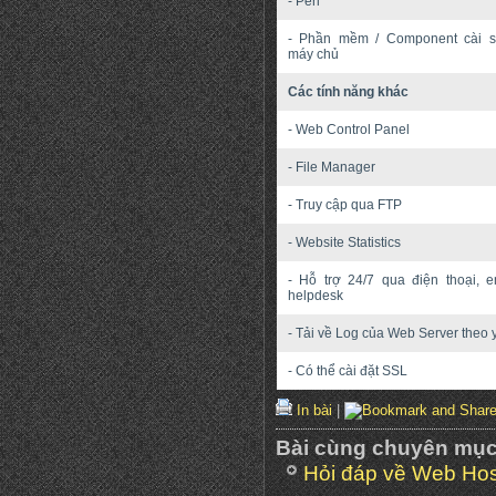
- Perl
- Phần mềm / Component cài s
máy chủ
Các tính năng khác
- Web Control Panel
- File Manager
- Truy cập qua FTP
- Website Statistics
- Hỗ trợ 24/7 qua điện thoại, e
helpdesk
- Tải về Log của Web Server theo 
- Có thể cài đặt SSL
In bài
|
Bài cùng chuyên mụ
Hỏi đáp về Web Hos