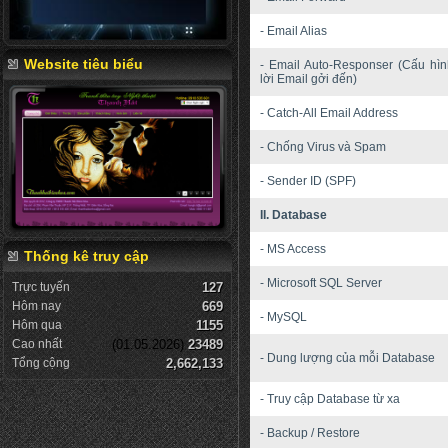
- Email Alias
Website tiêu biểu
- Email Auto-Responser (Cấu hình
lời Email gởi đến)
- Catch-All Email Address
- Chống Virus và Spam
- Sender ID (SPF)
II. Database
- MS Access
Thống kê truy cập
- Microsoft SQL Server
Trực tuyến
127
Hôm nay
669
- MySQL
Hôm qua
1155
Cao nhất
(01.05.2026)
23489
- Dung lượng của mỗi Database
Tổng cộng
2,662,133
- Truy cập Database từ xa
- Backup / Restore