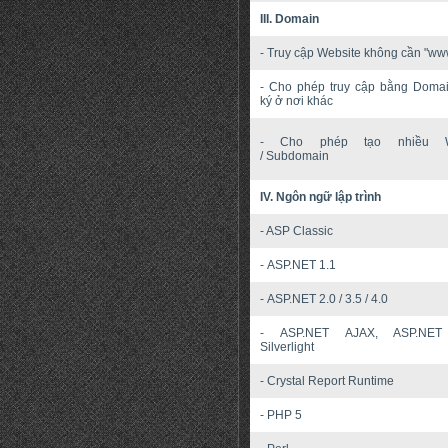
III. Domain
- Truy cập Website không cần "ww
- Cho phép truy cập bằng Doma
ký ở nơi khác
- Cho phép tạo nhiều W
/ Subdomain
IV. Ngôn ngữ lập trình
- ASP Classic
- ASP.NET 1.1
- ASP.NET 2.0 / 3.5 / 4.0
- ASP.NET AJAX, ASP.NE
Silverlight
- Crystal Report Runtime
- PHP 5