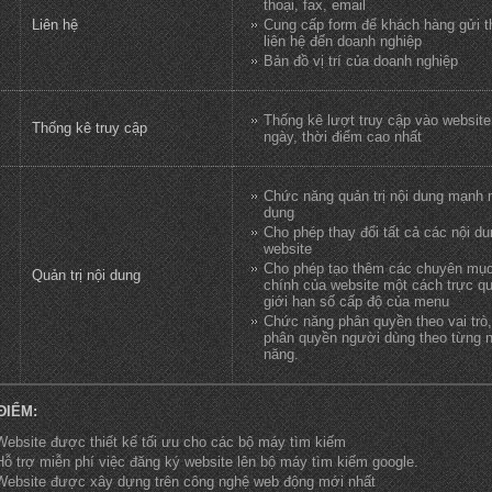
thoại, fax, email
Liên hệ
Cung cấp form để khách hàng gửi t
liên hệ đến doanh nghiệp
Bản đồ vị trí của doanh nghiệp
Thống kê lượt truy cập vào website
Thống kê truy cập
ngày, thời điểm cao nhất
Chức năng quản trị nội dung mạnh 
dụng
Cho phép thay đổi tất cả các nội du
website
Cho phép tạo thêm các chuyên mục
Quản trị nội dung
chính của website một cách trực q
giới hạn số cấp độ của menu
Chức năng phân quyền theo vai trò,
phân quyền người dùng theo từng
năng.
ĐIỂM:
Website được thiết kế tối ưu cho các bộ máy tìm kiếm
Hỗ trợ miễn phí việc đăng ký website lên bộ máy tìm kiếm google.
Website được xây dựng trên công nghệ web động mới nhất