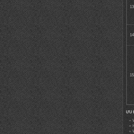
13
14
15
ƯU 