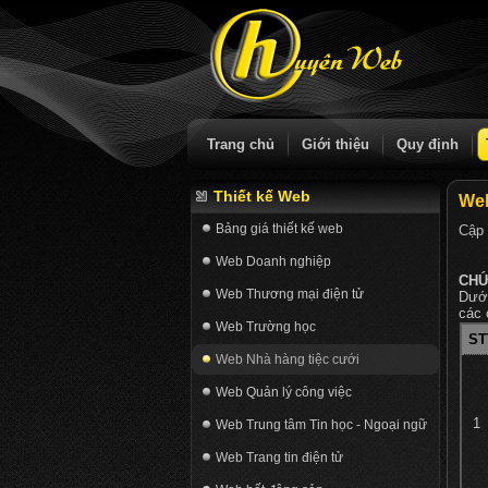
Trang chủ
Giới thiệu
Quy định
Thiết kế Web
Web
Bảng giá thiết kế web
Cập 
Web Doanh nghiệp
CHỨ
Web Thương mại điện tử
Dưới
các 
Web Trường học
ST
Web Nhà hàng tiệc cưới
Web Quản lý công việc
1
Web Trung tâm Tin học - Ngoại ngữ
Web Trang tin điện tử