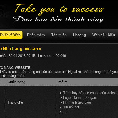
Thiết kế Web
Phần mềm
Tên miền
Hosting
Web tiêu biểu
 Nhà hàng tiệc cưới
nhật:
30.01.2013 09:15
- Lượt xem:
20,049
C NĂNG WEBSITE
 đây là các chức năng cơ bản của website. Ngoài ra, khách hàng có thể yêu
chức năng khác
T
Chức năng
Mô tả
Trình bày bố cục chung của websit
Logo, Banner, Slogan...
Trang chủ
Hình ảnh tiêu biểu
Tin nổi bật
...