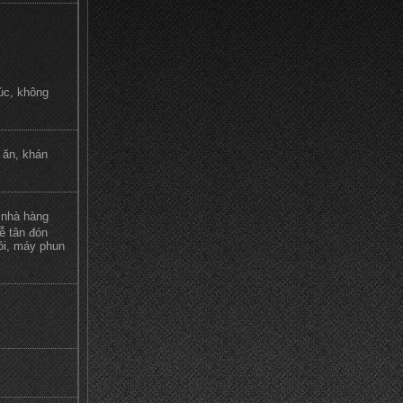
úc, không
 ăn, khán
a nhà hàng
lễ tân đón
ói, máy phun