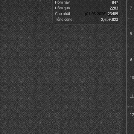
Hôm nay
847
Hôm qua
2283
7
Cao nhất
(01.05.2026)
23489
Tổng cộng
2,659,823
8
9
10
11
12