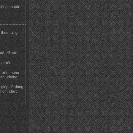
hông tin cần
 theo từng
mẽ, dễ sử
ng trên
 trên menu
uan, không
 giúp dễ dàng
 nhóm chức