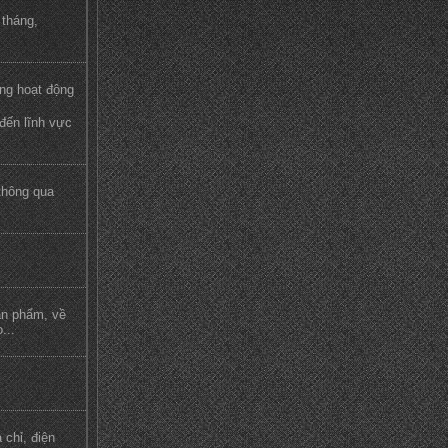
 tháng,
ong hoạt động
 đến lĩnh vực
thông qua
ản phẩm, về
...
 chỉ, điện