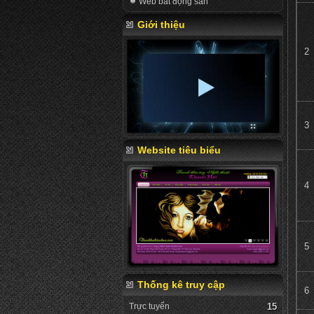
Web bất động sản
Giới thiệu
2
3
Website tiêu biểu
4
5
Thống kê truy cập
6
Trực tuyến
15