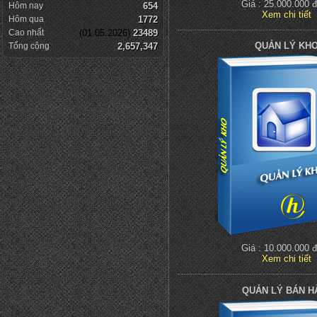
Giá : 25.000.000 
Hôm nay
654
Xem chi tiết
Hôm qua
1772
Cao nhất
(01.05.2026)
23489
QUẢN LÝ KH
Tổng cộng
2,657,347
Giá : 10.000.000 
Xem chi tiết
QUẢN LÝ BÁN H