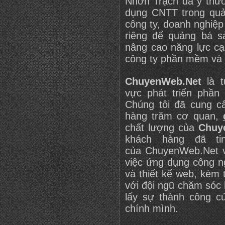
Nhơn Trạch đã ý thướ
dụng CNTT trong quản
công ty, doanh nghiệ
riêng để quảng bá 
nâng cao năng lực cạ
công ty phần mềm và 
ChuyenWeb.Net
là t
vực phát triển phầ
Chúng tôi đã cung 
hàng trăm cơ quan,
chất lượng của
Chuy
khách hàng đã ti
của
ChuyenWeb.Net
v
việc ứng dụng công n
và thiết kế web, kèm 
với đội ngũ chăm sóc
lấy sự thành công c
chính mình.