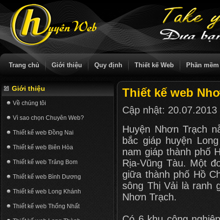
Trang chủ
Giới thiệu
Quy định
Thiết kế Web
Phần mềm
Giới thiệu
Thiết kế web Nh
Về chúng tôi
Cập nhật:
20.07.2013
Vì sao chọn Chuyên Web?
Huyện Nhơn Trạch nằ
Thiết kế web Đồng Nai
bắc giáp huyện Long 
Thiết kế web Biên Hòa
nam giáp thành phố H
Rịa-Vũng Tàu. Một đo
Thiết kế web Trảng Bom
giữa thành phố Hồ C
Thiết kế web Bình Dương
sông Thị Vải là ranh 
Thiết kế web Long Khánh
Nhơn Trạch.
Thiết kế web Thống Nhất
Có 6 khu công nghiệ