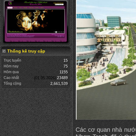
Thống kê truy cập
Trực tuyến
15
Hôm nay
75
Hôm qua
1155
Cao nhất
(01.05.2026)
23489
Tổng cộng
2,661,539
Các cơ quan nhà nước