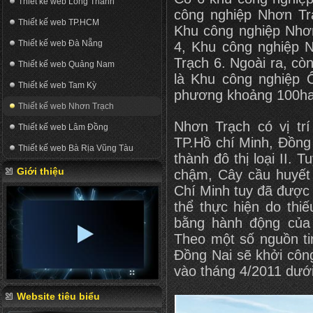
Thiết kế web Long Thành
công nghiệp Nhơn Tr
Thiết kế web TP.HCM
Khu công nghiệp Nhơ
Thiết kế web Đà Nẵng
4, Khu công nghiệp 
Trạch 6. Ngoài ra, cò
Thiết kế web Quảng Nam
là Khu công nghiệp 
Thiết kế web Tam Kỳ
phương khoảng 100ha
Thiết kế web Nhơn Trạch
Nhơn Trạch có vị trí
Thiết kế web Lâm Đồng
TP.Hồ chí Minh, Đồng
Thiết kế web Bà Rịa Vũng Tàu
thành đô thị loại II. T
Giới thiệu
chậm, Cây cầu huyết
Chí Minh tuy đã được
thể thực hiện do thi
bằng hành động của 
Theo một số nguồn ti
Đồng Nai sẽ khởi côn
vào tháng 4/2011 dướ
Website tiêu biểu