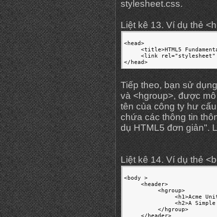
stylesheet.css.
Liệt kê 13. Ví dụ thẻ 
<head>

     <title>HTML5 Fundamenta
     <link rel="stylesheet"
</head>
Tiếp theo, bạn sử dụn
và <hgroup>, được mô 
tên của công ty hư cấ
chứa các thông tin thô
dụ HTML5 đơn giản". L
Liệt kê 14. Ví dụ thẻ 
<body >

     <header>

          <hgroup>

               <h1>Acme Unit
               <h2>A Simple 
          </hgroup>

     </header>