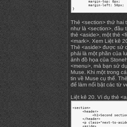
	margin-top: 0px;

	margin-left: 50px;

}
Thẻ <section> thứ hai 
như là <section>, đầu 
thẻ <aside>, một thẻ <
<mark>. Xem Liệt kê 2
Thẻ <aside> được sử d
phải là một phần của 
ảnh đồ họa của Stoneh
<menu>, mà bạn sử dụn
Muse. Khi một trong c
tin về Muse cụ thể. T
để làm nổi bật các từ ven
Liệt kê 20. Ví dụ thẻ <
<section>

     <header>

          <h1>Second sectio
     </header>

     <p class="next-to-asid
     <aside>
