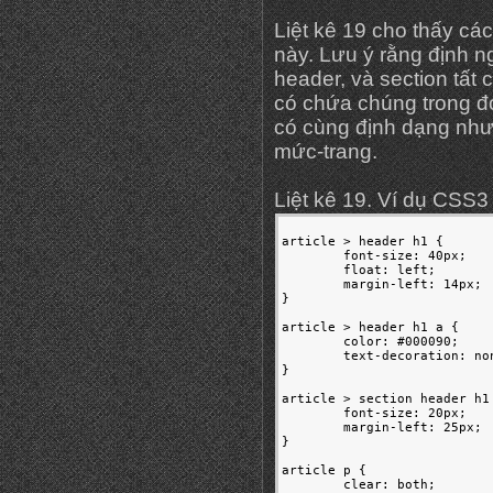
Liệt kê 19 cho thấy c
này. Lưu ý rằng định n
header, và section tất 
có chứa chúng trong đ
có cùng định dạng như
mức-trang.
Liệt kê 19. Ví dụ CSS3
article > header h1 {

	font-size: 40px;

	float: left;

	margin-left: 14px;

}

article > header h1 a {

	color: #000090;

	text-decoration: none;

}

article > section header h1 
	font-size: 20px;

	margin-left: 25px;

}

article p {

	clear: both;
