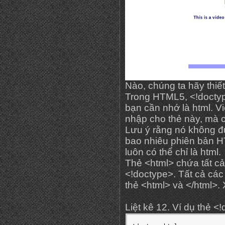
Nào, chúng ta hãy thiết
Trong HTML5, <!doctyp
bạn cần nhớ là html. V
nhập cho thẻ này, mà 
Lưu ý rằng nó không đượ
bao nhiêu phiên bản HT
luôn có thể chỉ là html.
Thẻ <html> chứa tất cả
<!doctype>. Tất cả các
thẻ <html> và </html>. 
Liệt kê 12. Ví dụ thẻ <