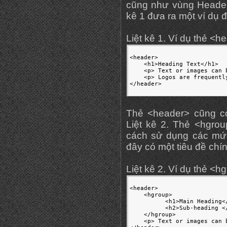
cũng như vùng Header 
kê 1 đưa ra một ví dụ 
Liệt kê 1. Ví dụ thẻ <h
<header>

    <h1>Heading Text</h1>

    <p> Text or images can 
    <p> Logos are frequentl
Thẻ <header> cũng có
Liệt kê 2. Thẻ <hgro
cách sử dụng các mức
đây có một tiêu đề chí
Liệt kê 2. Ví dụ thẻ <
<header>

    <hgroup>

          <h1>Main Heading</
          <h2>Sub-heading </
    </hgroup>

    <p> Text or images can 