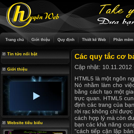
Trang chủ
Giới thiệu
Quy định
Thiết kế Web
Phần mềm
Tin tức nổi bật
Các quy tắc cơ b
Cập nhật:
10.11.2012
Giới thiệu
HTML5 là một ngôn ngữ
Nó nhằm làm cho việc
bằng cách tạo một gi
trực quan. HTML5 cun
định các trang của bạ
rời rạc không chỉ được
cách hợp lý mà còn đư
Website tiêu biểu
bạn các khả năng cung
"cách tiếp cận lập bản