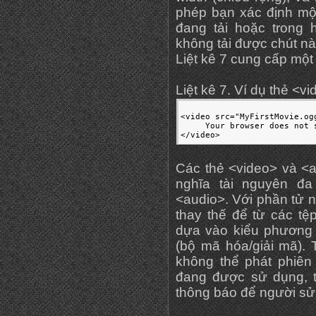
phép bạn xác định mộ
đang tải hoặc trong
không tải được chút nà
Liệt kê 7 cung cấp một 
Liệt kê 7. Ví dụ thẻ <v
<video src="MyFirstMovie.og
     Your browser does not 
</video>
Các thẻ <video> và <a
nghĩa tài nguyên đa
<audio>. Với phần tử n
thay thế để từ các tệ
dựa vào kiểu phương 
(bộ mã hóa/giải mã). 
không thể phát phiên
đang được sử dụng, t
thông báo để người sử 