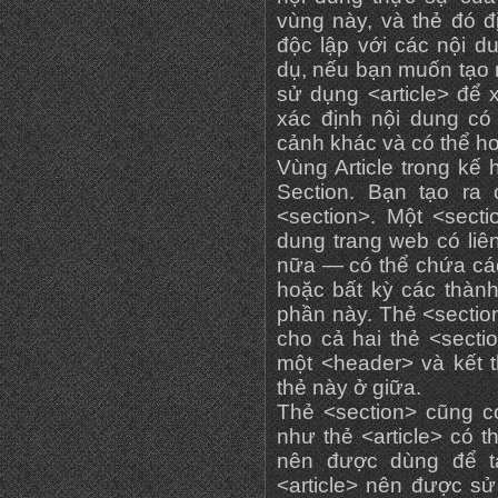
vùng này, và thẻ đó 
độc lập với các nội d
dụ, nếu bạn muốn tạo 
sử dụng <article> để 
xác định nội dung có
cảnh khác và có thể ho
Vùng Article trong k
Section. Bạn tạo ra
<section>. Một <sect
dung trang web có liê
nữa — có thể chứa các 
hoặc bất kỳ các thàn
phần này. Thẻ <sectio
cho cả hai thẻ <secti
một <header> và kết t
thẻ này ở giữa.
Thẻ <section> cũng có
như thẻ <article> có 
nên được dùng để tạ
<article> nên được sử