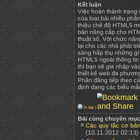
Kết luận
Việc hoàn thành trang 
của loạt bài nhiều phần
thiệu chế độ HTML5 mớ
bản nâng cấp cho HTML
thuật số. Với chức nă
lại cho các nhà phát tr
sàng hấp thụ những gì 
HTML5 ngoài thông tin
thì bạn sẽ gia nhập và
thiết kế web đa phươn
Phần đăng tiếp theo củ
định dạng các biểu m
In bài
|
Bài cùng chuyên mụ
Các quy tắc cơ bản
(10.11.2012 02:13)