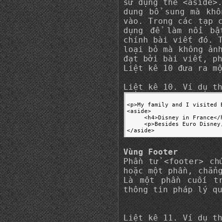
sử dụng thẻ <aside>
dung bổ sung mà khô
vào. Trong các tạp 
dụng để làm nổi bậ
chính bài viết đó. 
loại bỏ mà không ản
đạt bởi bài viết, p
Liệt kê 10 đưa ra m
Liệt kê 10. Ví dụ t
<p>My family and I visited 
<aside>

     <h4>Disney in France</h
     <p>Besides Euro Disney
</aside>
Vùng Footer
Phần tử <footer> ch
hoặc một phần, chẳn
Là một phần cuối t
thông tin pháp lý q
Liệt kê 11. Ví dụ t