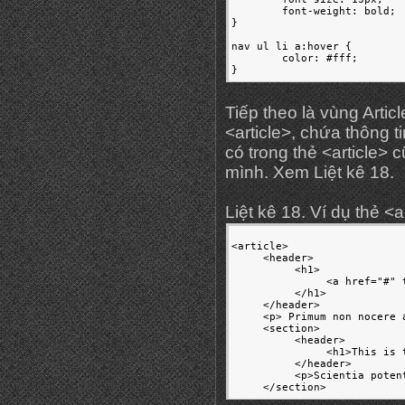
	font-weight: bold;

}

nav ul li a:hover {

	color: #fff;

}
Tiếp theo là vùng Arti
<article>, chứa thông 
có trong thẻ <article>
mình. Xem Liệt kê 18.
Liệt kê 18. Ví dụ thẻ <a
<article>

     <header>

          <h1>

               <a href="#" 
          </h1>

     </header>

     <p> Primum non nocere 
     <section>

          <header>

               <h1>This is 
          </header>

          <p>Scientia poten
     </section>