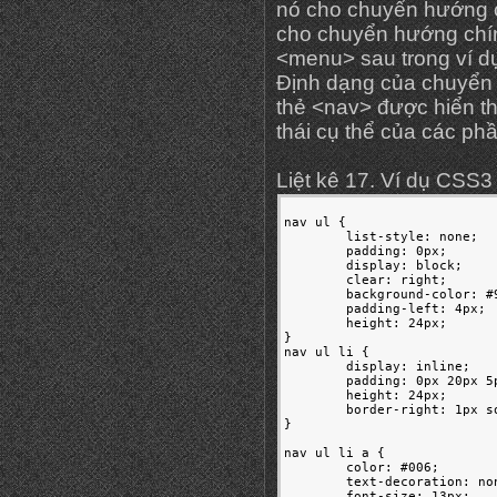
nó cho chuyển hướng 
cho chuyển hướng chín
<menu> sau trong ví d
Định dạng của chuyển 
thẻ <nav> được hiển thị
thái cụ thể của các phầ
Liệt kê 17. Ví dụ CSS3
nav ul {

	list-style: none;

	padding: 0px;

	display: block;

	clear: right;

	background-color: #99f;

	padding-left: 4px;

	height: 24px;

}

nav ul li {

	display: inline;

	padding: 0px 20px 5px 10px;

	height: 24px;

	border-right: 1px solid #ccc;

}

nav ul li a {

	color: #006;

	text-decoration: none;

	font-size: 13px;
