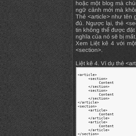
hoặc một blog mà chún
ngữ cảnh mới mà khôn
Thẻ <article> như tên 
đủ. Ngược lại, thẻ <se
tin không thể được đặt
nghĩa của nó sẽ bị mất
Xem Liệt kê 4 với một
<section>.
Liệt kê 4. Ví dụ thẻ <a
<article>

     <section>

          Content

     </section>

     <section>

          Content

     </section>

</article>

<section>

     <article>

          Content

     </article>

     <article>

          Content

     </article>

</section>