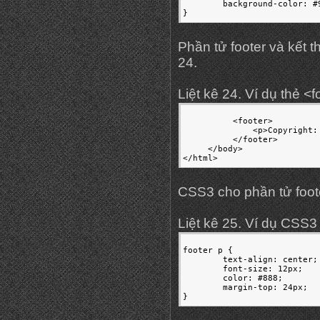
	background-color: #99f;

}
Phần tử footer và kết t
24.
Liệt kê 24. Ví dụ thẻ <
          <footer>

              <p>Copyright:
          </footer>

     </body>

</html>
CSS3 cho phần tử footer
Liệt kê 25. Ví dụ CSS3
footer p {

	text-align: center;

	font-size: 12px;

	color: #888;

	margin-top: 24px;

}