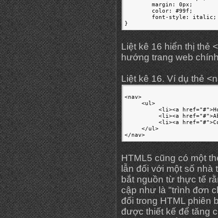
	margin: 0px;

	color: #99f;

	font-style: italic;

}
Liệt kê 16 hiển thị thẻ
hướng trang web chính
Liệt kê 16. Ví dụ thẻ 
<nav>

     <ul>

          <li><a href="#">Ho
          <li><a href="#">Ab
          <li><a href="#">Co
     </ul>

</nav>
HTML5 cũng có một th
lẫn đối với một số nhà 
bắt nguồn từ thực tế 
cập như là "trình đơn
đối trong HTML phiên b
được thiết kế để tăng