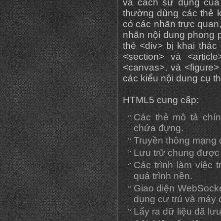
và cách sử dụng của
thường dùng các thẻ k
có các nhãn trực quan
nhãn nội dung phong p
thẻ <div> bị khai th
<section> và <articl
<canvas>, và <figure
các kiểu nội dung cụ th
HTML5 cung cấp:
Các thẻ mô tả chín
chứa đựng.
Truyền thông mạng 
Lưu trữ chung được c
Các trình làm việc
quá trình nền.
Giao diện WebSocket 
dụng cư trú và máy 
Lấy ra dữ liệu đã lưu