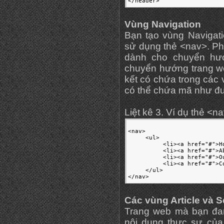
</header>
Vùng Navigation
Bạn tạo vùng Navigat
sử dụng thẻ <nav>. Ph
dành cho chuyển hư
chuyển hướng trang we
kết có chứa trong các
có thể chứa mã như đượ
Liệt kê 3. Ví dụ thẻ <n
<nav>

     <ul>

          <li><a href="#">Ho
          <li><a href="#">Ab
          <li><a href="#">O
          <li><a href="#">Co
     </ul>

</nav>
Các vùng Article và S
Trang web mà bạn đang
nội dung thực sự của 