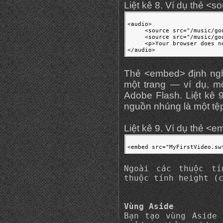
Liệt kê 8. Ví dụ thẻ <
<audio>

     <source src="/music/go
     <source src="/music/go
     <p>Your browser does n
</audio>
Thẻ <embed> định ngh
một trang — ví dụ, m
Adobe Flash. Liệt kê 9
nguồn nhúng là một tệp
Liệt kê 9. Ví dụ thẻ <
<embed src="MyFirstVideo.sw
Ngoài các thuộc tí
thuộc tính height (
Vùng Aside
Bạn tạo vùng Aside 