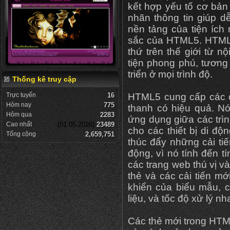
kết hợp yếu tố cơ bản 
nhãn thông tin giúp d
nền tảng của tiện íc
sắc của HTML5. HTML5
thứ trên thế giới từ 
tiện phong phú, tương
triển ở mọi trình độ.
Thống kê truy cập
Trực tuyến
16
HTML5 cung cấp các cô
Hôm nay
775
thanh có hiệu quả. Nó
Hôm qua
2283
ứng dụng giữa các trì
Cao nhất
(01.05.2026)
23489
cho các thiết bị di đ
Tổng cộng
2,659,751
thúc đẩy những cải ti
động, vì nó tính đến tí
các trang web thú vị 
thẻ và các cải tiến mớ
khiển của biểu mẫu, c
liệu, và tốc độ xử lý n
Các thẻ mới trong HTML