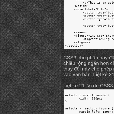
          <p>This is an asi
     </aside>

     <menu label="File">

          <button type="but
          <button type="but
          <button type="but
		                           ('Urania . . .')">Urania</button>

          <button type="but
		                           ('Calliope . . .')">Calliope</button>

     </menu> 

     <figure><img src="ston
          <figcaption>Figur
     </figure>

</section>
CSS3 cho phần này đã 
chiều rộng ngắn hơn c
thay đổi này cho phép
vào văn bản. Liệt kê 2
Liệt kê 21. Ví dụ CSS3
article p.next-to-aside {

	width: 500px;

}

article >  section figure {

	margin-left: 180px;
