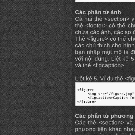
Các phần tử ảnh
Cả hai thẻ <section> 
thẻ <footer> có thể c
chứa các ảnh, các sơ 
Thẻ <figure> có thể ch
các chú thích cho hình
bạn nhập một mô tả đ
với nội dung. Liệt kê 5
và thẻ <figcaption>.
Liệt kê 5. Ví dụ thẻ <f
<figure>

     <img src="/figure.jpg"
     <figcaption>Caption fo
</figure>
Các phần tử phương 
Các thẻ <section> và
phương tiện khác nha