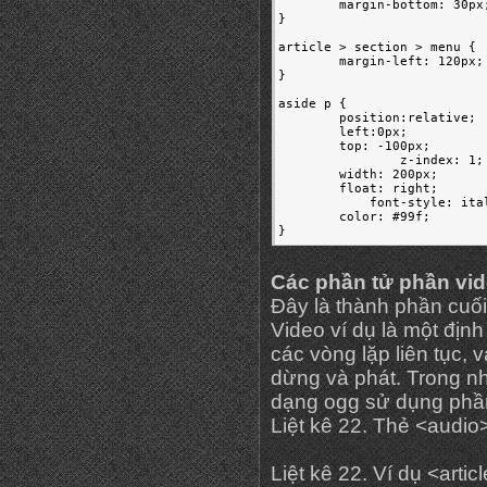
	margin-bottom: 30px;

}

article > section > menu {  
	margin-left: 120px;

}	  

aside p {  

        position:relative;

        left:0px;

        top: -100px;

		z-index: 1;

        width: 200px;  

    	float: right;

	    font-style: italic; 

       	color: #99f;

} 
Các phần tử phần vi
Đây là thành phần cuối
Video ví dụ là một định
các vòng lặp liên tục, 
dừng và phát. Trong nh
dạng ogg sử dụng phần
Liệt kê 22. Thẻ <audio
Liệt kê 22. Ví dụ <arti