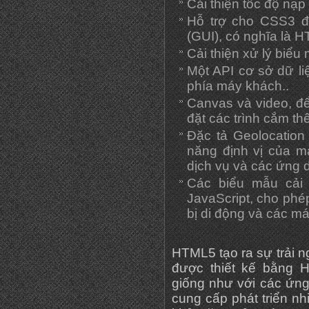
Cải thiện tốc độ nạp 
Hỗ trợ cho CSS3 đ
(GUI), có nghĩa là 
Cải thiện xử lý biểu 
Một API cơ sở dữ li
phía máy khách..
Canvas và video, đ
đặt các trình cắm t
Đặc tả Geolocation 
năng định vị của m
dịch vụ và các ứng 
Các biểu mẫu cải 
JavaScript, cho phé
bị di động và các m
HTML5 tạo ra sự trải 
được thiết kế bằng 
giống như với các ứn
cung cấp phát triển n