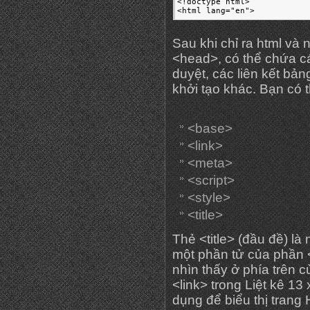
<!doctype html>

<html lang="en">
Sau khi chỉ ra html và
<head>, có thể chứa các
duyệt, các liên kết bản
khởi tạo khác. Bạn có 
<base>
<link>
<meta>
<script>
<style>
<title>
Thẻ <title> (đầu đề) là 
một phần tử của phần 
nhìn thấy ở phía trên c
<link> trong Liệt kê 1
dụng để biểu thị trang