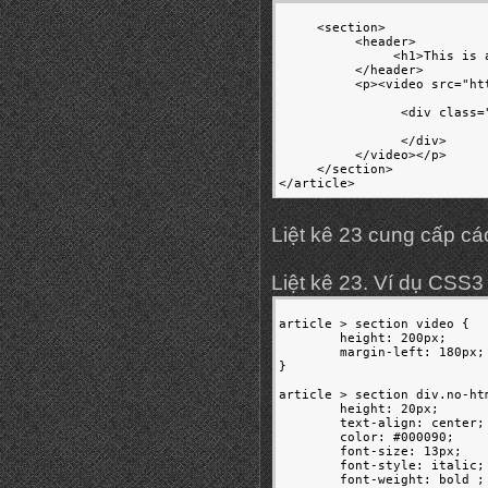
     <section>

          <header>

               <h1>This is 
          </header>

          <p><video src="ht
                           
                <div class=
                           
                </div>

          </video></p>

     </section>

</article>
Liệt kê 23 cung cấp c
Liệt kê 23. Ví dụ CSS3
article > section video {

	height: 200px;

	margin-left: 180px;

}

article > section div.no-htm
	height: 20px;

	text-align: center;

	color: #000090;

	font-size: 13px;

	font-style: italic;

	font-weight: bold ;
