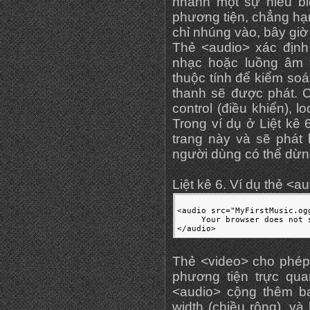
nhanh một sự hiểu bi
phương tiện, chẳng hạ
chỉ nhúng vào, bây giờ
Thẻ <audio> xác địn
nhạc hoặc luồng âm 
thuộc tính để kiểm soá
thanh sẽ được phát. Cá
control (điều khiển), l
Trong ví dụ ở Liệt kê 
trang này và sẽ phát 
người dùng có thể dừng
Liệt kê 6. Ví dụ thẻ <a
<audio src="MyFirstMusic.og
     Your browser does not 
</audio>
Thẻ <video> cho phép
phương tiện trực qua
<audio> cộng thêm ba
width (chiều rộng), và