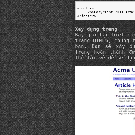
<footer>

     <p>Copyright 2011 Acme
</footer>
Xây dựng trang
Bây giờ bạn biết cá
trang HTML5, chúng 
bạn. Bạn sẽ xây dự
Trang hoàn thành đ
thể tải về để sử dụ