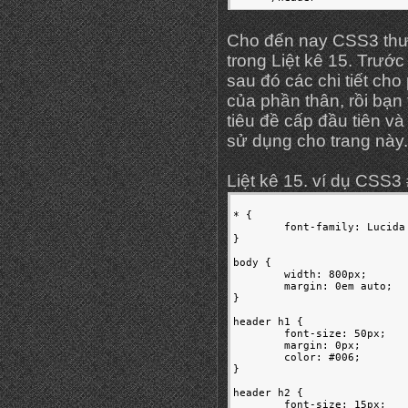
Cho đến nay CSS3 thườn
trong Liệt kê 15. Trước
sau đó các chi tiết ch
của phần thân, rồi bạn 
tiêu đề cấp đầu tiên và
sử dụng cho trang này.
Liệt kê 15. ví dụ CSS3
* {

	font-family: Lucida Sans, Arial, Helvetica, sans-serif;

}

body {

	width: 800px;

	margin: 0em auto;

}

header h1 {

	font-size: 50px;

	margin: 0px;

	color: #006;

}

header h2 {

	font-size: 15px;
