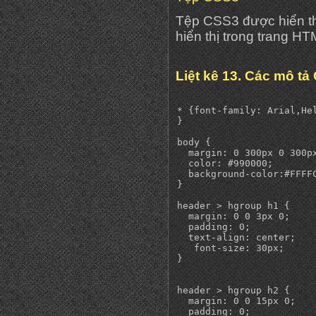
Tệp CSS3 được hiển thị
hiển thị trong trang H
Liệt kê 13. Các mô tả
* {font-family: Arial,Hel
}

body {

  margin: 0 300px 0 300px
  color: #990000;

  background-color:#FFFFC
}

header > hgroup h1 {

  margin: 0 0 3px 0;

  padding: 0;

  text-align: center;

   font-size: 30px;

}

header > hgroup h2 {

  margin: 0 0 15px 0;

  padding: 0;
