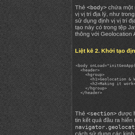
<body>
Thẻ
chứa một 
vị vị trí địa lý, như tr
sử dụng định vị vị trí 
tạo này có trong tệp Ja
thông với Geolocation 
Liệt kê 2. Khởi tạo địn
<body onLoad="initGeoApp(
  <header>

    <hgroup>

      <h1>Geolocation & W
      <h2>Making it work<
    </hgroup>

<section>
Thẻ
được h
tin kết quả đầu ra hiển
navigator.geolocat
cách sử dụng các kinh đ