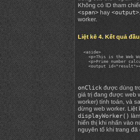
Không có ID tham chiế
<span>
<output>
hay
worker.
Liệt kê 4. Kết quả đầ
  <aside>

    <p>This is the Web Wo
    <p>Prime number calcu
onClick
được dùng tr
giá trị đang được web
worker) tính toán, và 
dừng web worker. Liệt
displayWorker()
làm
hiển thị khi nhấn vào 
nguyên tố khi trang đã