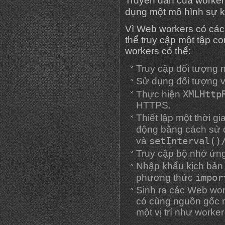
Truyền dẫn của worker
dụng một mô hình sự 
Vì Web workers có các
thể truy cập một tập c
workers có thể:
Truy cập đối tượng n
Sử dụng đối tượng vị 
XMLHttp
Thực hiện
HTTPS.
Thiết lập một thời g
động bằng cách sử
setInterval()
và
Truy cập bộ nhớ ứn
Nhập khẩu kịch bản
impor
phương thức
Sinh ra các Web wor
có cùng nguồn gốc n
một vị trí như worker