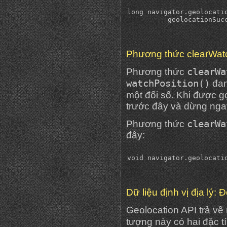
long navigator.geolocatio
Phương thức clearWat
clearWa
Phương thức
watchPosition()
đan
một đối số. Khi được gọ
trước đây và dừng ngay
clearWa
Phương thức
đây:
Dữ liệu định vị địa lý: 
Geolocation API trả về
tượng này có hai đặc t