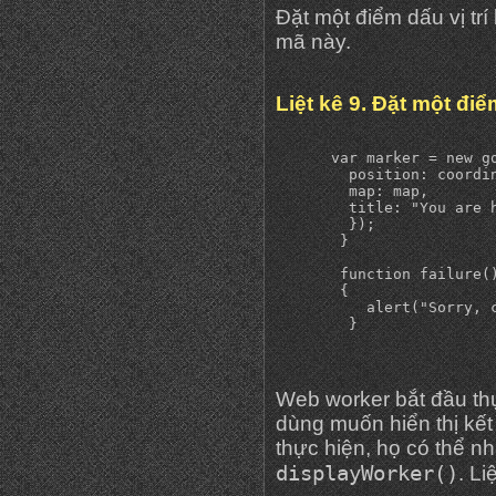
Đặt một điểm dấu vị trí
mã này.
Liệt kê 9. Đặt một đi
      var marker = new go
        position: coordin
        map: map,

        title: "You are h
        });

       }

       function failure()
       {

          alert("Sorry, c
Web worker bắt đầu thự
dùng muốn hiển thị kết
thực hiện, họ có thể n
displayWorker()
. L