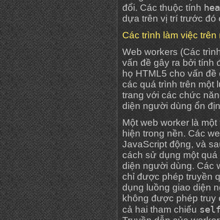
hea
đổi. Các thuộc tính
dựa trên vị trí trước đ
Các trình làm việc trê
Web workers (Các trình
vấn đề gây ra bởi tính 
họ HTML5 cho vấn đề 
các quá trình trên một 
trang với các chức năn
diện người dùng ổn địn
Một web worker là một
hiện trong nền. Các we
JavaScript động, và sa
cách sử dụng một quá 
diện người dùng. Các 
chỉ được phép truyền 
dụng luồng giao diện n
không được phép truy 
sel
cả hai tham chiếu