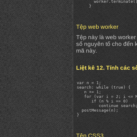
       worker.terminate()
Tệp web worker
Tệp này là web worker c
số nguyên tố cho đến kh
mã này.
Liệt kê 12. Tính các 
var n = 1;

search: while (true) {

   n += 1;

   for (var i = 2; i <= M
      if (n % i == 0)

         continue search;
  postMessage(n);

Tệp CSS3