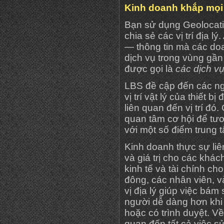
Kinh doanh khắp mọi n
Bạn sử dụng Geolocatio
chia sẻ các vị trí địa l
— thông tin mà các do
dịch vụ trong vùng gầ
được gọi là
các dịch vụ
LBS đề cập đến các ng
vị trí vật lý của thiết 
liên quan đến vị trí đ
quan tâm cơ hội để tươ
với một số điểm trung t
Kinh doanh thực sự liên
và giá trị cho các khách
kinh tế và tài chính ch
đông, các nhân viên, v
vị địa lý giúp việc bám
người dễ dàng hơn khi 
hoặc có trình duyệt. Về 
quan đến tất cả việc sử