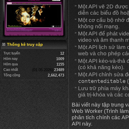
Một API vẽ 2D được 
diễn các biểu đồ ho
Một cơ cấu bộ nhớ 
không nối mạng.
Một API để phát vid
video và âm thanh m
Thống kê truy cập
Một API lịch sử làm 
web và cho phép các
Trực tuyến
12
Hôm nay
1009
Một API kéo-và-thả 
Hôm qua
1155
(có khả năng kéo).
Cao nhất
(01.05.2026)
23489
Một API chỉnh sửa đ
Tổng cộng
2,662,473
contenteditable
(
Lưu trữ phía máy kh
giá trị-khóa và các 
Bài viết này tập trung v
Web Worker (Trình làm v
phân tích chính các API
API này.