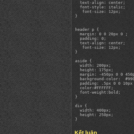
  text-align: center;

  font-style: italic;

   font-size: 12px;

}

header p {

  margin: 0 0 20px 0 ;

  padding: 0;

  text-align: center;

   font-size: 12px;

}

aside {

  width: 200px;

  height: 175px;

  margin: -450px 0 0 450p
  background-color:  #990
  padding: .5px 0 0 10px 
  color:#FFFFFF;

  font-weight:bold;

}

div {

  width: 400px; 

  height: 250px; 

}
Kết luận