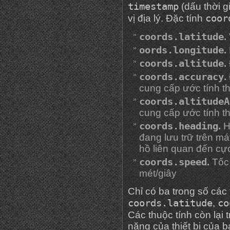
timestamp
(dấu thời gi
coor
vị địa lý. Đặc tính
coords.latitude
.
oords.longitude
.
coords.altitude
.
coords.accuracy
.
cung cấp ước tính t
coords.altitudeA
cung cấp ước tính t
coords.heading
.
Hư
đang lưu trữ trên má
hồ liên quan đến cự
coords.speed
.
Tốc 
mét/giây
Chỉ có ba trong số các
coords.latitude
co
,
Các thuộc tính còn lại 
năng của thiết bị của 