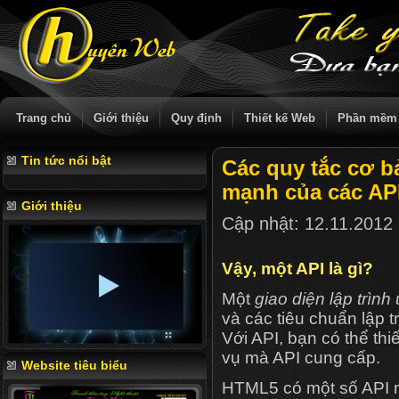
Trang chủ
Giới thiệu
Quy định
Thiết kế Web
Phần mềm
Tin tức nổi bật
Các quy tắc cơ 
mạnh của các AP
Giới thiệu
Cập nhật:
12.11.2012
Vậy, một API là gì?
Một
giao diện lập trìn
và các tiêu chuẩn lập 
Với API, bạn có thể th
vụ mà API cung cấp.
Website tiêu biểu
HTML5 có một số API m