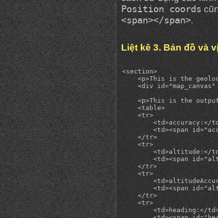
Position coords
cũn
<span></span>
.
Liệt kê 3. Bản đồ và vị
<section>

    <p>This is the geoloc
    <div id="map_canvas" 
    <p>This is the outpu
    <table>

    <tr>

        <td>accuracy:</td
        <td><span id="acc
    </tr>

    <tr>

        <td>altitude:</td
        <td><span id="alt
    </tr>

    <tr>

        <td>altitudeAccur
        <td><span id="alt
    </tr>

    <tr>

        <td>heading:</td>
        <td><span id="hea