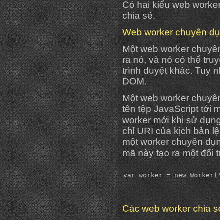
Có hai kiểu web worke
chia sẻ.
Web worker chuyên d
Một web worker chuyên
ra nó, và nó có thể tr
trình duyệt khác. Tuy n
DOM.
Một web worker chuyê
tên tệp JavaScript tới 
worker mới khi sử dụn
chỉ URI của kịch bản l
một worker chuyên dụn
mã này tạo ra một đối
Các web worker chia s