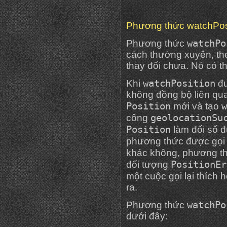
Phương thức watchPosi
watchPo
Phương thức
cách thường xuyên, the
thay đổi chưa. Nó có t
watchPosition
Khi
đư
không đồng bộ liên qu
Position
w
mới và tạo
geolocationSu
công
Position
làm đối số đ
phương thức được gọi 
khác không, phương t
PositionEr
đối tượng
một cuộc gọi lại thích 
ra.
watchPo
Phương thức
dưới đây: