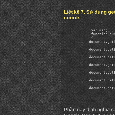
Liệt kê 7. Sử dụng ge
coords
	     var map;

	     function success(position)

	     {

            document.get
			     position.coords.accuracy;

            document.get
			     position.coords.aktitude;

            document.get
			     position.coords.altitudeAccuracy;

            document.get
			     position.coords.heading;

            document.get
			     position.coords.latitude;

            document.get
			     position.coords.longitude;

            document.get
Phần này định nghĩa c