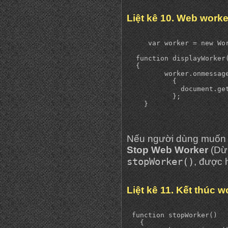
Liệt kê 10. Web worke
     var worker = new Wor
  function displayWorker(
  {

         worker.onmessage
           {            

             document.ge
           };

Nếu người dùng muốn 
Stop Web Worker
(Dừ
stopWorker()
, được h
Liệt kê 11. Kết thúc w
 function stopWorker() 

   {
