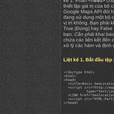
<head>
kê 1. Phần
chứ
thiết lập giá trị của bộ
Google Maps API đòi h
đang sử dụng một bộ c
vị trí không. Bạn phải 
True (Đúng) hay False
bạn.
Cần phải khai báo 
chứa các liên kết đến
xử lý các hàm và định 
Liệt kê 1. Bắt đầu tệ
<!doctype html>

<html>

<head>

  <title>Basic GeoLocati
  <script src="http://ma
           type="text/jav
  <LINK href="Geolocatio
  <script src="HTML-Part