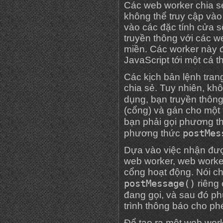
Các web worker chia s
không thể truy cập và
vào các đặc tính cửa s
truyền thông với các w
miền. Các worker này 
JavaScript tới một cá t
Các kịch bản lệnh tran
chia sẻ. Tuy nhiên, k
dụng, bạn truyền thôn
(cổng) và gán cho một t
bạn phải gọi phương 
postMes
phương thức
Dựa vào việc nhận đượ
web worker, web worker
cổng hoạt động. Nói ch
postMessage()
riêng 
đang gọi, và sau đó p
trình thông báo cho ph
Để tạo ra một web work