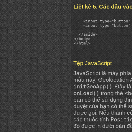
Liệt kê 5. Các đầu v
    <input type="button"
    <input type="button"
  </aside>

</body>

Tệp JavaScript
JavaScript là máy phía
mẫu này. Geolocation 
initGeoApp()
. Đây l
onLoad()
<b
trong thẻ
bạn có thể sử dụng định
duyệt của bạn có thể sử
được gọi. Nếu thành c
Positi
các thuộc tính
đó được in dưới bản đồ