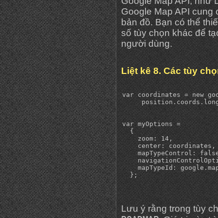
Google Map API, như Li
Google Map API cung cấ
bản đồ. Bạn có thể thi
số tùy chọn khác để t
người dùng.
Liệt kê 8. Các tùy c
var coordinates = new go
     position.coords.long
var myOptions =

  {

    zoom: 14,

    center: coordinates,

    mapTypeControl: false
    navigationControlOpt
    mapTypeId: google.map
Lưu ý rằng trong tùy 