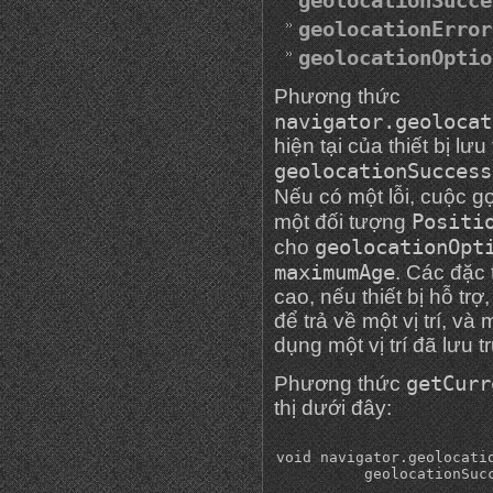
geolocationSucce
geolocationError
geolocationOptio
Phương thức
navigator.geolocat
hiện tại của thiết bị lưu
geolocationSuccess
Nếu có một lỗi, cuộc gọ
Positi
một đối tượng
geolocationOpt
cho
maximumAge
. Các đặc 
cao, nếu thiết bị hỗ tr
để trả về một vị trí, và
dụng một vị trí đã lưu t
getCurr
Phương thức
thị dưới đây:
void navigator.geolocatio