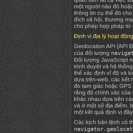
một người nào đó hoặc m
thông tin cụ thể đó ch
đích xã hội, thương mạ
cho phép hợp pháp từ 
Định vị địa lý hoạt độn
Geolocation API (API Đ
naviga
của đối tượng
n
Đối tượng JavaScript
trình duyệt và hệ thống
thể xác định vĩ độ và k
dựa trên-web, các kết
đo tam giác hoặc GPS (
rằng độ chính xác của t
khác nhau dựa trên các
và ở một số địa điểm,
một kết quả định vị đầy
Các kịch bản lệnh có t
navigator.geolocat