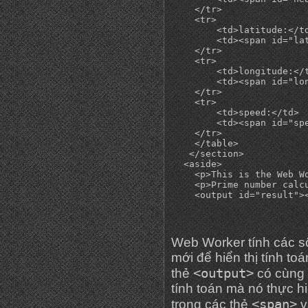
    </tr>

    <tr>

        <td>latitude:</td
        <td><span id="lat
    </tr>

    <tr>

        <td>longitude:</t
        <td><span id="lon
    </tr>

    <tr>

        <td>speed:</td>

        <td><span id="spe
    </tr>

    </table>

   </section>

  <aside>

    <p>This is the Web Wo
    <p>Prime number calcu
Web Worker tính các s
mới để hiển thị tính to
<output>
thẻ
có cùng 
tính toán mà nó thực 
<span>
trong các thẻ
v