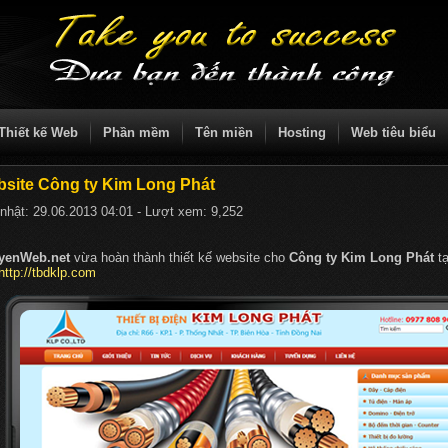
Thiết kế Web
Phần mềm
Tên miền
Hosting
Web tiêu biểu
site Công ty Kim Long Phát
nhật:
29.06.2013 04:01
- Lượt xem:
9,252
yenWeb.net
vừa hoàn thành thiết kế website cho
Công ty Kim Long Phát
tạ
http://tbdklp.com