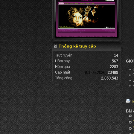
Thống kê truy cập
Trực tuyến
14
Hôm nay
567
GIỚ
Hôm qua
2283
Cao nhất
(01.05.2026)
23489
Tổng cộng
2,659,543
In
Bài