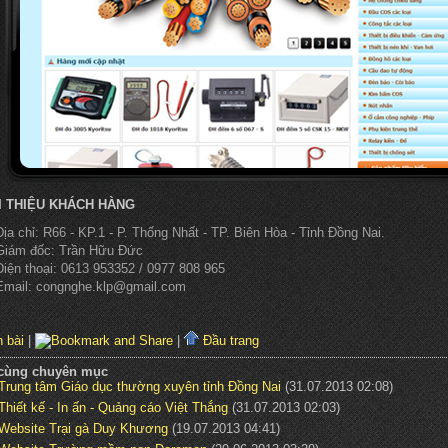
I THIỆU KHÁCH HÀNG
Địa chỉ: R66 - KP.1 - P. Thống Nhất - TP. Biên Hòa - Tỉnh Đồng Nai.
Giám đốc: Trần Hữu Đức
Điện thoại: 0613 953352 / 0977 808 965
Email: congnghe.klp@gmail.com
 bài
|
|
Đầu trang
 cùng chuyên mục
Trung tâm Giáo dục thường xuyên tỉnh Đồng Nai
(31.07.2013 02:08)
Thiết kế - In ấn - Quảng cáo Việt Thắng
(31.07.2013 02:03)
Website Trại gà Duy Khương
(19.07.2013 04:41)