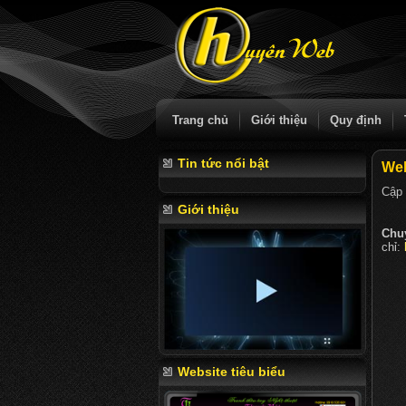
Trang chủ
Giới thiệu
Quy định
Tin tức nổi bật
Web
Cập 
Giới thiệu
Chu
chỉ:
Website tiêu biểu