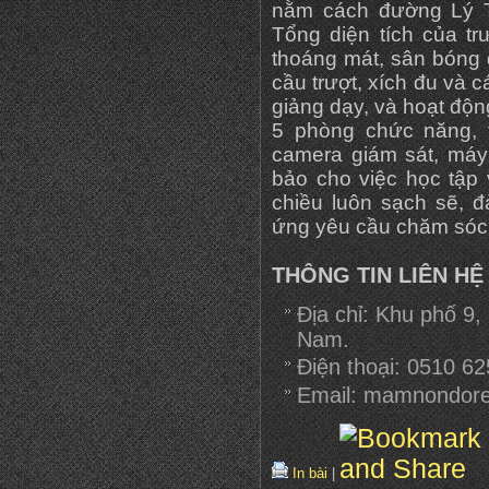
nằm cách đường Lý T
Tổng diện tích của t
thoáng mát, sân bóng đ
cầu trượt, xích đu và c
giảng dạy, và hoạt độn
5 phòng chức năng, 
camera giám sát, máy
bảo cho việc học tập v
chiều luôn sạch sẽ, 
ứng yêu cầu chăm sóc g
THÔNG TIN LIÊN HỆ
Địa chỉ: Khu phố 9
Nam.
Điện thoại: 0510 
Email: mamnondor
In bài
|