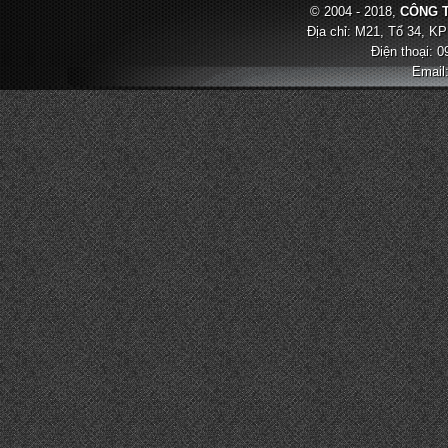
© 2004 - 2018,
CÔNG T
Địa chỉ: M21, Tổ 34, KP
Điện thoại: 
Email