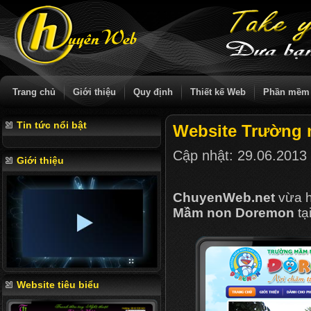
Trang chủ
Giới thiệu
Quy định
Thiết kế Web
Phần mềm
Tin tức nổi bật
Website Trường
Cập nhật:
29.06.2013
Giới thiệu
ChuyenWeb.net
vừa h
Mầm non Doremon
tại
Website tiêu biểu