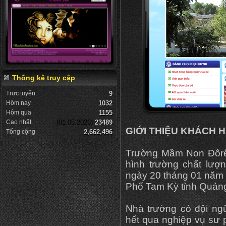
Thống kê truy cập
Trực tuyến
9
Hôm nay
1032
Hôm qua
1155
Cao nhất
(01.05.2026)
23489
GIỚI THIỆU KHÁCH 
Tổng cộng
2,662,496
Trường Mầm Non Đôrêm
hình trường chất lượ
ngày 20 tháng 01 năm 
Phố Tam Kỳ tỉnh Quản
Nhà trường có đội ng
hết qua nghiệp vụ sư ph