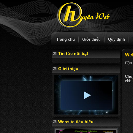
Trang chủ
Giới thiệu
Quy định
Tin tức nổi bật
Web
Cập 
Giới thiệu
Chu
chỉ:
Website tiêu biểu