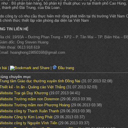
 như : Bộ phận bán hàng, bộ phận kỹ thuật phục vụ tại thành phố Cao Hùng,
, thành phố Đài Trung, của Đài Loan .
do công ty có nhu cầu thực hiện mở rộng phát triển tại thị trường Việt Nam 
đã chính thức thiết lập văn phòng đại diện tại Việt Nam .
NG TIN LIÊN HỆ
Địa chỉ: 19/93A – Đường Phan Trung – KP2 – P. Tân Mai – TP. Biên Hòa – Đ
Giám đốc: Ông Steven Huang
Điện thoại: 0613.918.619
Email: hoanghong19850168@gmail.com
 bài
|
|
Đầu trang
 cùng chuyên mục
Trung tâm Giáo dục thường xuyên tỉnh Đồng Nai
(31.07.2013 02:08)
Thiết kế - In ấn - Quảng cáo Việt Thắng
(31.07.2013 02:03)
Website Trại gà Duy Khương
(19.07.2013 04:41)
Website Trường mầm non Doremon
(29.06.2013 03:39)
Website Trường mầm non Phượng Hoàng
(29.06.2013 03:38)
Website công ty Thanh Xuân Thanh
(29.06.2013 03:38)
Website Công ty Kim Long Phát
(29.06.2013 03:37)
Website công ty Nguyên Vĩnh Tiến
(29.06.2013 03:37)