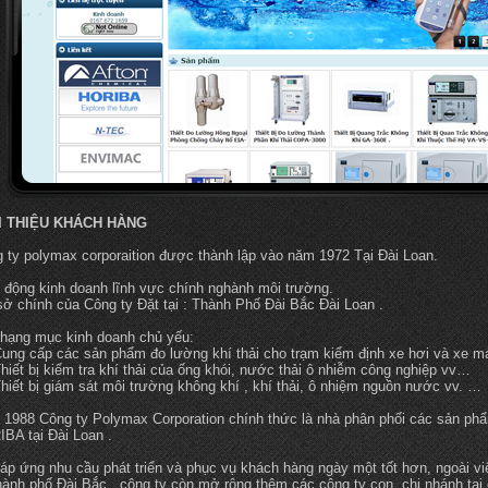
I THIỆU KHÁCH HÀNG
 ty polymax corporaition được thành lập vào năm 1972 Tại Đài Loan.
 động kinh doanh lĩnh vực chính nghành môi trường.
sở chính của Công ty Đặt tại : Thành Phố Đài Bắc Đài Loan .
hạng mục kinh doanh chủ yếu:
ng cấp các sản phẩm đo lường khí thải cho trạm kiểm định xe hơi và xe m
iết bị kiểm tra khí thải của ống khói, nước thải ô nhiễm công nghiệp vv…
iết bị giám sát môi trường không khí , khí thải, ô nhiệm nguồn nước vv. …
1988 Công ty Polymax Corporation chính thức là nhà phân phối các sản ph
BA tại Đài Loan .
áp ứng nhu cầu phát triển và phục vụ khách hàng ngày một tốt hơn, ngoài việ
thành phố Đài Bắc , công ty còn mở rộng thêm các công ty con, chi nhánh tại