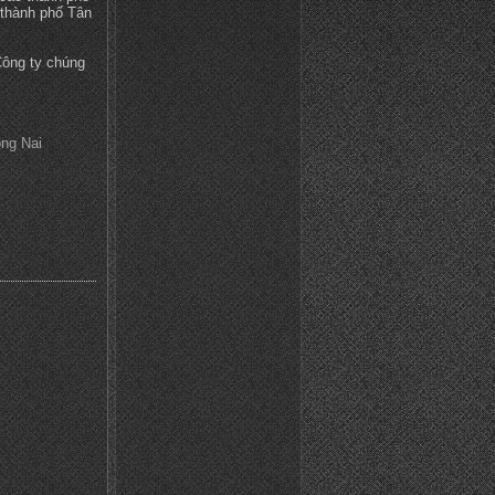
 thành phố Tân
Công ty chúng
ồng Nai