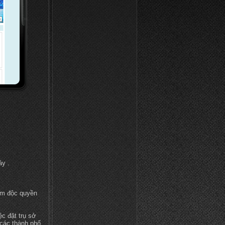
áy .
ẩm độc quyền
c đặt trụ sở
 các thành phố