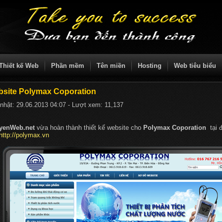
Thiết kế Web
Phần mềm
Tên miền
Hosting
Web tiêu biểu
site Polymax Coporation
nhật:
29.06.2013 04:07
- Lượt xem:
11,137
yenWeb.net
vừa hoàn thành thiết kế website cho
Polymax Coporation
tại đ
http://polymax.vn