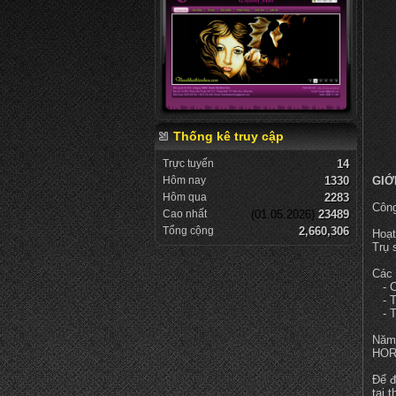
Thống kê truy cập
Trực tuyến
14
Hôm nay
1330
GIỚ
Hôm qua
2283
Công
Cao nhất
(01.05.2026)
23489
Tổng cộng
2,660,306
Hoạt
Trụ 
Các 
- Cu
- Th
- Th
Năm 
HORI
Để đ
tại 