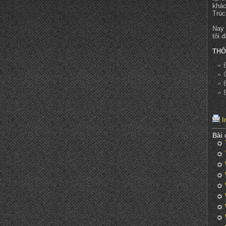
khác
Trúc
Nay 
tôi 
THÔ
In
Bài