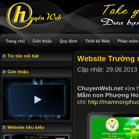
Trang chủ
Giới thiệu
Quy định
Thiết kế Web
Phần mềm
Tin tức nổi bật
Website Trường
Cập nhật:
29.06.2013
Giới thiệu
ChuyenWeb.net
vừa h
Mầm non Phượng Ho
chỉ:
http://mamnonphu
Website tiêu biểu