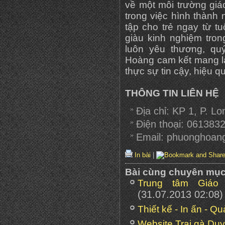
về một môi trường giá
trong việc hình thành
tập cho trẻ ngay từ tu
giàu kinh nghiệm tron
luôn yêu thương, q
Hoàng cam kết mang lại
thực sự tin cậy, hiệu q
THÔNG TIN LIÊN HỆ
Địa chỉ: KP 1, P. L
Điện thoại: 06138
Email: phuonghoa
In bài
|
Bài cùng chuyên mụ
Trung tâm Giáo
(31.07.2013 02:08)
Thiết kế - In ấn - Q
Website Trại gà Du