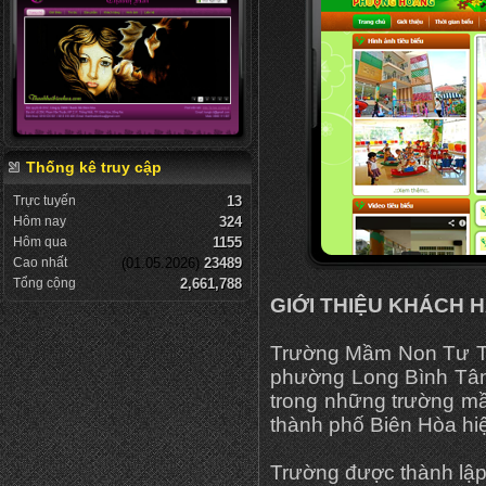
Thống kê truy cập
Trực tuyến
13
Hôm nay
324
Hôm qua
1155
Cao nhất
(01.05.2026)
23489
Tổng cộng
2,661,788
GIỚI THIỆU KHÁCH 
Trường Mầm Non Tư Th
phường Long Bình Tân
trong những trường mầm 
thành phố Biên Hòa hi
Trường được thành lậ