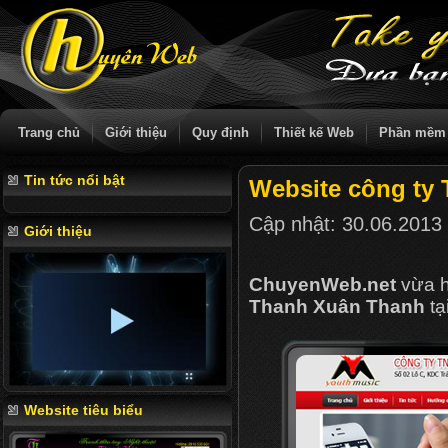
Trang chủ
Giới thiệu
Quy định
Thiết kế Web
Phần mềm
Tin tức nổi bật
Website công ty
Cập nhật:
30.06.2013
Giới thiệu
ChuyenWeb.net
vừa h
Thanh Xuân Thanh
tạ
Website tiêu biểu