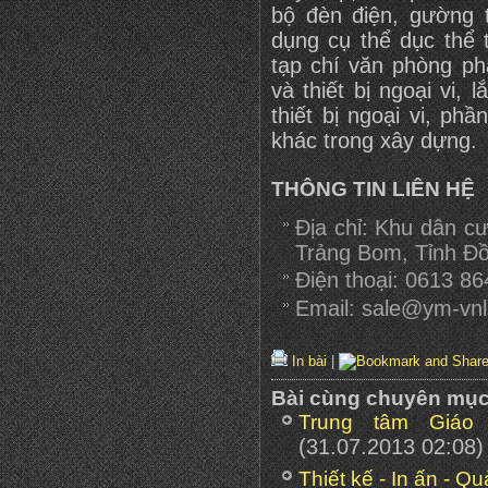
bộ đèn điện, gường 
dụng cụ thể dục thể 
tạp chí văn phòng p
và thiết bị ngoại vi, 
thiết bị ngoại vi, ph
khác trong xây dựng.
THÔNG TIN LIÊN HỆ
Địa chỉ: Khu dân c
Trảng Bom, Tỉnh Đồ
Điện thoại: 0613 8
Email: sale@ym-vn
In bài
|
Bài cùng chuyên mụ
Trung tâm Giáo
(31.07.2013 02:08)
Thiết kế - In ấn - Q