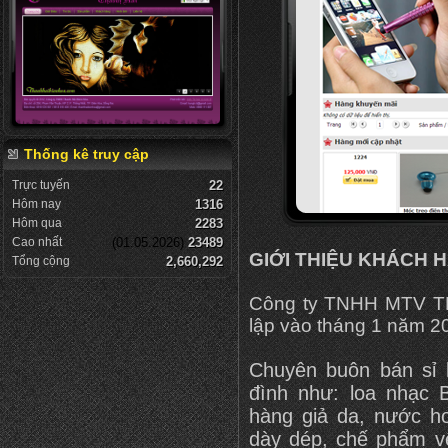
Thống kê truy cập
Trực tuyến
22
Hôm nay
1316
Hôm qua
2283
Cao nhất
(01.05.2026)
23489
GIỚI THIỆU KHÁCH 
Tổng cộng
2,660,292
Công ty TNHH MTV 
lập vào tháng 1 năm 2
Chuyên buôn bán sỉ 
đình như: loa nhạc Bu
hàng giả da, nước h
dày dép, chế phẩm vệ