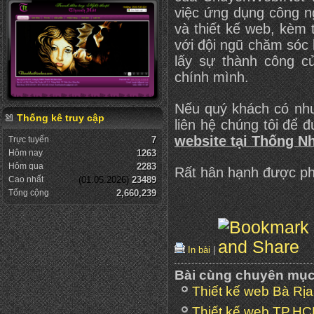
việc ứng dụng công n
và thiết kế web, kèm 
với đội ngũ chăm sóc
lấy sự thành công c
chính mình.
Nếu quý khách có nh
Thống kê truy cập
liên hệ chúng tôi để 
website tại Thống N
Trực tuyến
7
Hôm nay
1263
Hôm qua
2283
Rất hân hạnh được ph
Cao nhất
(01.05.2026)
23489
Tổng cộng
2,660,239
In bài
|
Bài cùng chuyên mụ
Thiết kế web Bà Rị
Thiết kế web TP.H