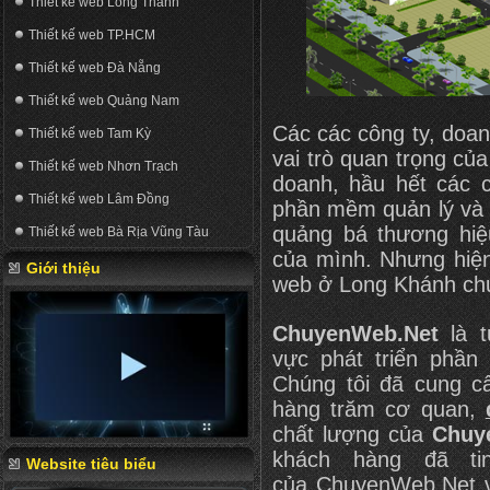
Thiết kế web Long Thành
Thiết kế web TP.HCM
Thiết kế web Đà Nẵng
Thiết kế web Quảng Nam
Các các công ty, doa
Thiết kế web Tam Kỳ
vai trò quan trọng củ
Thiết kế web Nhơn Trạch
doanh, hầu hết các 
Thiết kế web Lâm Đồng
phần mềm quản lý và 
quảng bá thương hiệ
Thiết kế web Bà Rịa Vũng Tàu
của mình. Nhưng hiện
Giới thiệu
web ở Long Khánh ch
ChuyenWeb.Net
là t
vực phát triển phầ
Chúng tôi đã cung 
hàng trăm cơ quan,
chất lượng của
Chuy
khách hàng đã ti
Website tiêu biểu
của
ChuyenWeb.Net
v