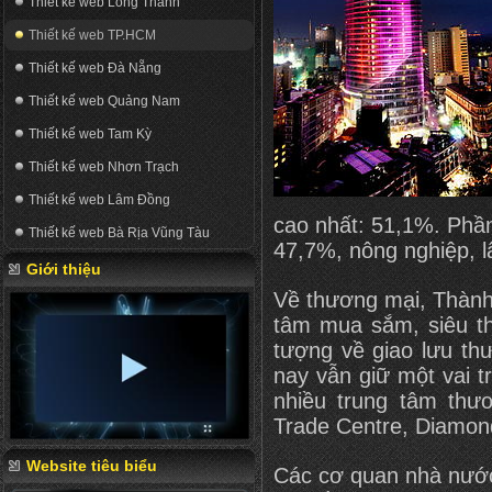
Thiết kế web Long Thành
Thiết kế web TP.HCM
Thiết kế web Đà Nẵng
Thiết kế web Quảng Nam
Thiết kế web Tam Kỳ
Thiết kế web Nhơn Trạch
Thiết kế web Lâm Đồng
cao nhất: 51,1%. Phần
Thiết kế web Bà Rịa Vũng Tàu
47,7%, nông nghiệp, l
Giới thiệu
Về thương mại, Thành
tâm mua sắm, siêu th
tượng về giao lưu th
nay vẫn giữ một vai t
nhiều trung tâm thư
Trade Centre, Diamon
Website tiêu biểu
Các cơ quan nhà nước