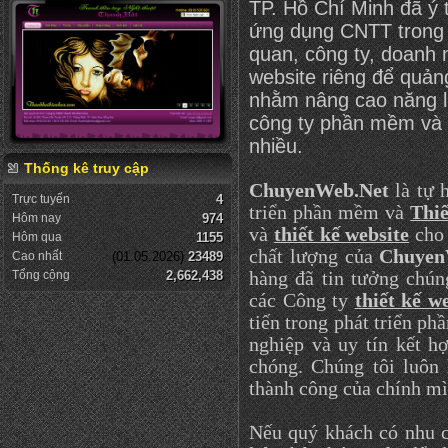
TP. Hồ Chí Minh đã ý 
ứng dụng CNTT trong q
quan, công ty, doanh
website riêng để quả
nhằm nâng cao năng l
công ty phần mềm và 
nhiều.
Thống kê truy cập
ChuyenWeb.Net
là tự 
Trực tuyến
4
triển phần mềm và
Thiế
Hôm nay
974
và
thiết kế website
cho 
Hôm qua
1155
chất lượng của
Chuyen
Cao nhất
(01.05.2026)
23489
Tổng cộng
2,662,438
hàng đã tin tưởng chún
các Công ty
thiết kế w
tiến trong phát triển p
nghiệp và uy tín kết 
chóng. Chúng tôi luôn
thành công của chính mì
Nếu quý khách có nhu 