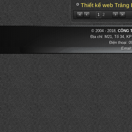
Thiết kế web Trảng
1
2
© 2004 - 2018,
CÔNG T
Địa chỉ: M21, Tổ 34, KP
Điện thoại: 
Email